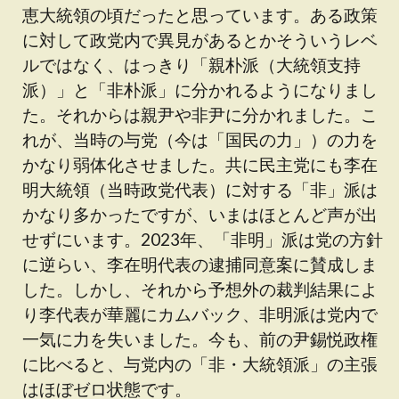
恵大統領の頃だったと思っています。ある政策
に対して政党内で異見があるとかそういうレベ
ルではなく、はっきり「親朴派（大統領支持
派）」と「非朴派」に分かれるようになりまし
た。それからは親尹や非尹に分かれました。こ
れが、当時の与党（今は「国民の力」）の力を
かなり弱体化させました。共に民主党にも李在
明大統領（当時政党代表）に対する「非」派は
かなり多かったですが、いまはほとんど声が出
せずにいます。2023年、「非明」派は党の方針
に逆らい、李在明代表の逮捕同意案に賛成しま
した。しかし、それから予想外の裁判結果によ
り李代表が華麗にカムバック、非明派は党内で
一気に力を失いました。今も、前の尹錫悦政権
に比べると、与党内の「非・大統領派」の主張
はほぼゼロ状態です。