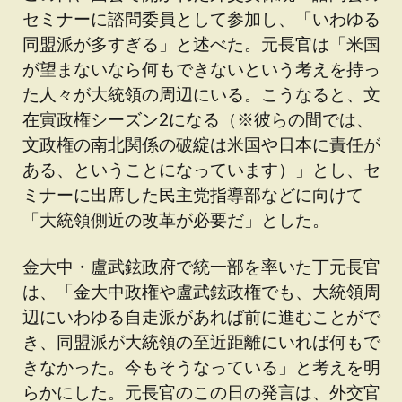
セミナーに諮問委員として参加し、「いわゆる
同盟派が多すぎる」と述べた。元長官は「米国
が望まないなら何もできないという考えを持っ
た人々が大統領の周辺にいる。こうなると、文
在寅政権シーズン2になる（※彼らの間では、
文政権の南北関係の破綻は米国や日本に責任が
ある、ということになっています）」とし、セ
ミナーに出席した民主党指導部などに向けて
「大統領側近の改革が必要だ」とした。
金大中・盧武鉉政府で統一部を率いた丁元長官
は、「金大中政権や盧武鉉政権でも、大統領周
辺にいわゆる自走派があれば前に進むことがで
き、同盟派が大統領の至近距離にいれば何もで
きなかった。今もそうなっている」と考えを明
らかにした。元長官のこの日の発言は、外交官