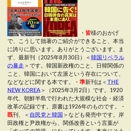
・
皆
様のおかげ
で、こうして拙著のご紹介ができること、本当
に誇りに思います。ありがとうございます。ま
ず、最新刊（2025年8月30日）＜
韓国リベラル
の暴走
＞です。韓国新政権のこと、日韓関係の
こと、韓国において左派という存在について、
などなどに関する本です。・
準
新刊は＜
THE
NEW KOREA
＞（2025年3月2日）です。1920
年代、朝鮮半島で行われた大規模な社会・経済
改革の記録です。原書は1926年のものです。・
既
刊、＜
自民党と韓国
＞なども発売中です。岸
田政権と尹政権から、関係改善という言葉が
「すべての前提」になっています。本当にそう