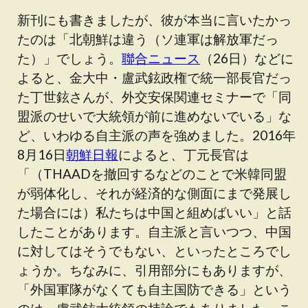
新刊にも書きましたが、彼が本当に言いたかっ
たのは「北朝鮮は違う（ソ連軍は解放軍だっ
た）」でしょう。
聯合ニュース
（26日）などに
よると、金大中・盧武鉉政権で統一部長官だっ
た丁世鉉さんが、外交安保関連セミナーで「同
盟派のせいで大統領が前に進めないでいる」な
ど、いわゆる自主派の声を強めました。2016年
8月16日
朝鮮日報
によると、丁元長官は
「（THAADを撤回するなどのことで米韓同盟
が弱体化し、それが経済的な側面にまで発展し
た場合には）私たちは中国と組めばいい」と話
したことがあります。自主派と言いつつ、中国
に対してはそうでもない、といったところでし
ょうか。ちなみに、引用部分にもありますが、
「外国軍隊がなくても自主国防できる」という