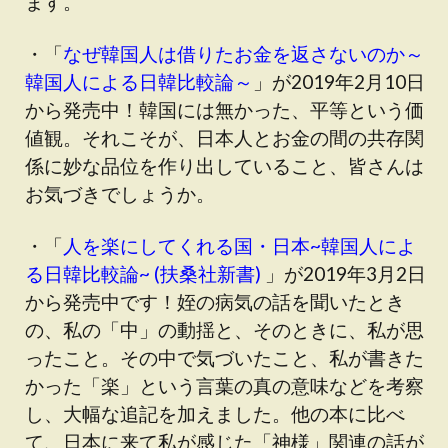
ます。
・「
なぜ韓国人は借りたお金を返さないのか～
韓国人による日韓比較論～
」が2019年2月10日
から発売中！韓国には無かった、平等という価
値観。それこそが、日本人とお金の間の共存関
係に妙な品位を作り出していること、皆さんは
お気づきでしょうか。
・「
人を楽にしてくれる国・日本~韓国人によ
る日韓比較論~ (扶桑社新書)
」が2019年3月2日
から発売中です！姪の病気の話を聞いたとき
の、私の「中」の動揺と、そのときに、私が思
ったこと。その中で気づいたこと、私が書きた
かった「楽」という言葉の真の意味などを考察
し、大幅な追記を加えました。他の本に比べ
て、日本に来て私が感じた「神様」関連の話が