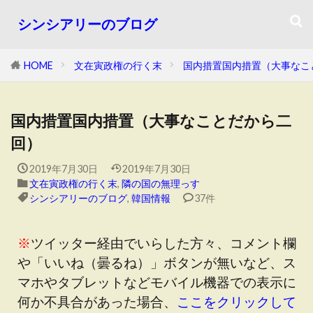
シンシアリーのブログ
HOME
文在寅政権の行く末
国内措置国内措置（大事なこ
国内措置国内措置（大事なことだから二
回）
2019年7月30日
2019年7月30日
文在寅政権の行く末
,
隣の国の無理っす
シンシアリーのブログ
,
韓国情報
37件
※
ツイッター経由でいらした方々、コメント欄
や「いいね（曇るね）」ボタンが無いなど、ス
マホやタブレットなどモバイル機器での表示に
何か不具合があった場合、
ここをクリックして