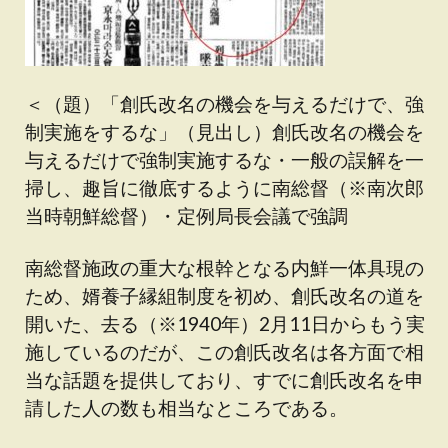
＜（題）「創氏改名の機会を与えるだけで、強
制実施をするな」（見出し）創氏改名の機会を
与えるだけで強制実施するな・一般の誤解を一
掃し、趣旨に徹底するように南総督（※南次郎
当時朝鮮総督）・定例局長会議で強調
南総督施政の重大な根幹となる内鮮一体具現の
ため、婿養子縁組制度を初め、創氏改名の道を
開いた、去る（※1940年）2月11日からもう実
施しているのだが、この創氏改名は各方面で相
当な話題を提供しており、すでに創氏改名を申
請した人の数も相当なところである。