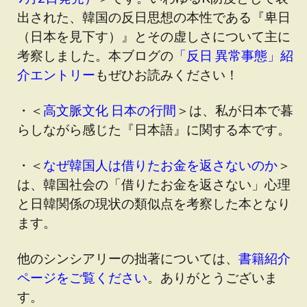
出された、韓国の反日思想の本性である『卑日
（日本を見下す）』とその虚しさについて主に
考察しました。本ブログの
「反日 異常事態」紹
介エントリー
もぜひお読みください！
・＜
高文脈文化 日本の行間
＞は、私が日本で暮
らしながら感じた『日本語』に関する本です。
・＜
なぜ韓国人は借りたお金を返さないのか
＞
は、韓国社会の「借りたお金を返さない」心理
と日韓関係の現状の類似点を考察した本となり
ます。
他のシンシアリーの拙著については、
書籍紹介
ページをご覧ください
。ありがとうございま
す。