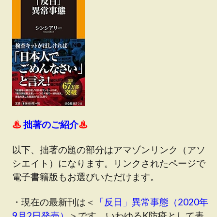
♨
拙著のご紹介
♨
以下、拙著の題の部分はアマゾンリンク（アソ
シエイト）になります。リンクされたページで
電子書籍版もお選びいただけます。
・現在の最新刊は＜
「反日」異常事態（2020年
9月2日発売）
＞です
。いわゆるK防疫として表