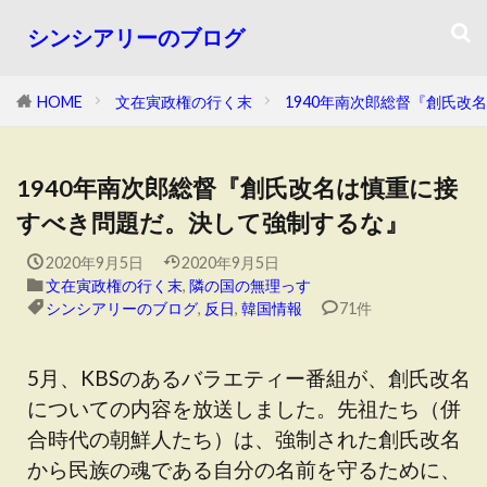
シンシアリーのブログ
HOME
文在寅政権の行く末
1940年南次郎総督『創氏
1940年南次郎総督『創氏改名は慎重に接
すべき問題だ。決して強制するな』
2020年9月5日
2020年9月5日
文在寅政権の行く末
,
隣の国の無理っす
シンシアリーのブログ
,
反日
,
韓国情報
71件
5月、KBSのあるバラエティー番組が、創氏改名
についての内容を放送しました。先祖たち（併
合時代の朝鮮人たち）は、強制された創氏改名
から民族の魂である自分の名前を守るために、