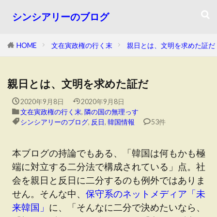
シンシアリーのブログ
HOME
文在寅政権の行く末
親日とは、文明を求めた証だ
親日とは、文明を求めた証だ
2020年9月8日
2020年9月8日
文在寅政権の行く末
,
隣の国の無理っす
シンシアリーのブログ
,
反日
,
韓国情報
53件
本ブログの持論でもある、「韓国は何もかも極
端に対立する二分法で構成されている」点。社
会を親日と反日に二分するのも例外ではありま
せん。そんな中、
保守系のネットメディア「未
来韓国」
に、「そんなに二分で決めたいなら、