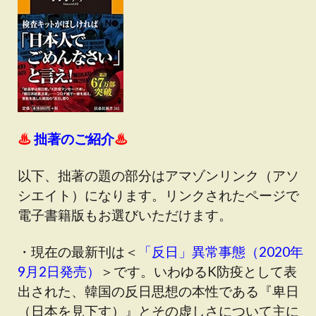
♨
拙著のご紹介
♨
以下、拙著の題の部分はアマゾンリンク（アソ
シエイト）になります。リンクされたページで
電子書籍版もお選びいただけます。
・現在の最新刊は＜
「反日」異常事態（2020年
9月2日発売）
＞です
。いわゆるK防疫として表
出された、韓国の反日思想の本性である『卑日
（日本を見下す）』とその虚しさについて主に