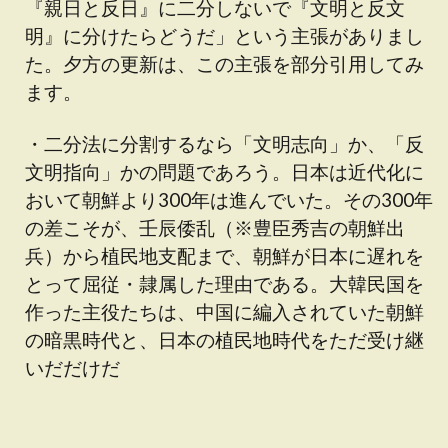
『親日と反日』に二分しないで『文明と反文
明』に分けたらどうだ」という主張がありまし
た。夕方の更新は、この主張を部分引用してみ
ます。
・二分法に分割するなら「文明志向」か、「反
文明指向」かの問題であろう。日本は近代化に
おいて朝鮮より300年は進んでいた。その300年
の差こそが、壬辰倭乱（※豊臣秀吉の朝鮮出
兵）から植民地支配まで、朝鮮が日本に遅れを
とって屈従・隷属した理由である。大韓民国を
作った主役たちは、中国に編入されていた朝鮮
の暗黒時代と、日本の植民地時代をただ受け継
いだだけだ