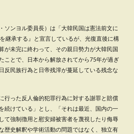
・ソンヨル委員長）は「大韓民国は憲法前文に
統を継承する』と宣言しているが、光復直後に構
算が未完に終わって、その親日勢力が大韓民国
たことで、日本から解放されてから75年が過ぎ
日反民族行為と日帝残滓が蔓延している残念な
に行った反人倫的犯罪行為に対する謝罪と賠償
を続けている」とし、「それは最近、国内の一
して強制徴用と慰安婦被害者を蔑視したり侮辱
な歴史解釈や学術活動の問題ではなく、独立有