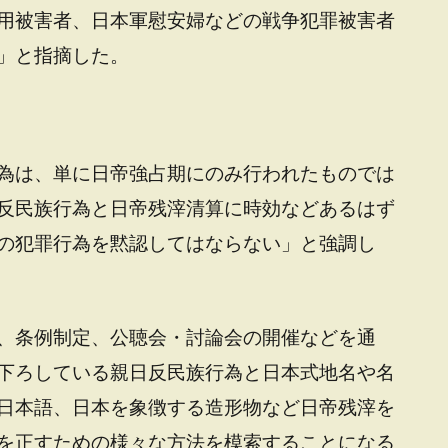
用被害者、日本軍慰安婦などの戦争犯罪被害者
」と指摘した。
為は、単に日帝強占期にのみ行われたものでは
反民族行為と日帝残滓清算に時効などあるはず
の犯罪行為を黙認してはならない」と強調し
、条例制定、公聴会・討論会の開催などを通
下ろしている親日反民族行為と日本式地名や名
日本語、日本を象徴する造形物など日帝残滓を
を正すための様々な方法を模索することになる