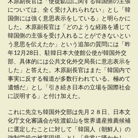
木原副長官は「使徒鉱山に関する韓国側の主張
については、全く受け入れられない」とし「韓
国側には強く意思表示をしている」と明らかに
した。木原副長官は「どのような経路を通じて
韓国側の主張を受け入れることができないとい
う意思を伝えたか」という追加の質問には「昨
年12月28日、駐韓日本大使館公使が韓国外交
部、具体的には公共文化外交局長に意志表示を
した」と答えた。木原副長官はまた「韓国内で
事実に反する報道が多数行われている。極めて
遺憾だ」とし「引き続き日本の立場を国際社会
に説明する」と付け加えた。
これに先立ち韓国外交部は先月２８日、日本文
化庁文化審議会が佐渡鉱山を世界遺産推薦候補
に選定したことに対して「韓国人（朝鮮人）の
強制労役の被害現場」とし「非常に嘆かわし