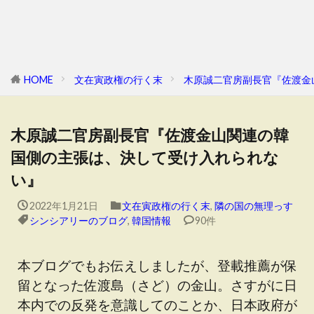
HOME
文在寅政権の行く末
木原誠二官房副長官『佐渡金
木原誠二官房副長官『佐渡金山関連の韓
国側の主張は、決して受け入れられな
い』
2022年1月21日
文在寅政権の行く末
,
隣の国の無理っす
シンシアリーのブログ
,
韓国情報
90件
本ブログでもお伝えしましたが、登載推薦が保
留となった佐渡島（さど）の金山。さすがに日
本内での反発を意識してのことか、日本政府が