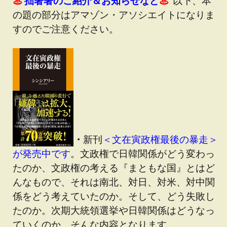
♨
拙著著のご紹介＆お知らせなど
♨
以下、本
の題の部分はアマゾン・アソシエイトになりま
すのでご注意ください。
・
新刊
＜文在寅政権最後の暴走＞
が発売中です
。文政権で日韓関係がどう変わっ
たのか、文政権の考える『まともな国』とはど
んなもので、それは南北、対日、対米、対中関
係をどう考えていたのか。そして、どう失敗し
たのか。次期大統領選挙や日韓関係はどうなっ
ていくのか。そんな内容となります。