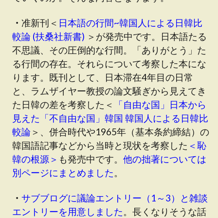
・
准新刊＜
日本語の行間~韓国人による日韓比
較論 (扶桑社新書)
＞が発売中です。日本語たる
不思議、その圧倒的な行間。「ありがとう」た
る行間の存在。それらについて考察した本にな
ります。既刊として、日本滞在4年目の日常
と、ラムザイヤー教授の論文騒ぎから見えてき
た日韓の差を考察した＜
「自由な国」日本から
見えた「不自由な国」韓国 韓国人による日韓比
較論
＞、併合時代や1965年（基本条約締結）の
韓国語記事などから当時と現状を考察した
＜恥
韓の根源＞
も発売中です。
他の拙著については
別ページにまとめました
。
・
サブブログに議論エントリー（1～3）と雑談
エントリーを用意しました
。長くなりそうな話