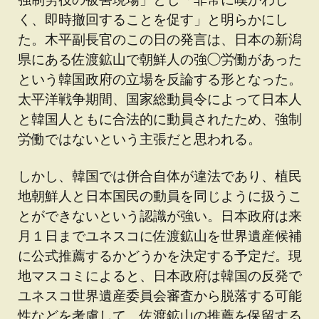
く、即時撤回することを促す」と明らかにし
た。木平副長官のこの日の発言は、日本の新潟
県にある佐渡鉱山で朝鮮人の強◯労働があった
という韓国政府の立場を反論する形となった。
太平洋戦争期間、国家総動員令によって日本人
と韓国人ともに合法的に動員されたため、強制
労働ではないという主張だと思われる。
しかし、韓国では併合自体が違法であり、植民
地朝鮮人と日本国民の動員を同じように扱うこ
とができないという認識が強い。日本政府は来
月１日までユネスコに佐渡鉱山を世界遺産候補
に公式推薦するかどうかを決定する予定だ。現
地マスコミによると、日本政府は韓国の反発で
ユネスコ世界遺産委員会審査から脱落する可能
性などを考慮して、佐渡鉱山の推薦を保留する