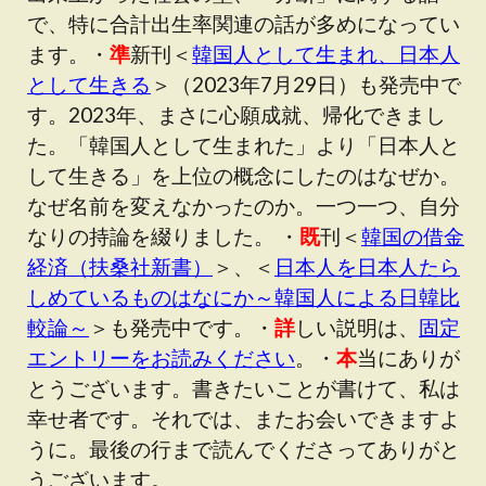
で、特に合計出生率関連の話が多めになってい
ます。・
準
新刊＜
韓国人として生まれ、日本人
として生きる
＞（2023年7月29日）も発売中で
す。2023年、まさに心願成就、帰化できまし
た。「韓国人として生まれた」より「日本人と
して生きる」を上位の概念にしたのはなぜか。
なぜ名前を変えなかったのか。一つ一つ、自分
なりの持論を綴りました。 ・
既
刊＜
韓国の借金
経済（扶桑社新書）
＞、＜
日本人を日本人たら
しめているものはなにか～韓国人による日韓比
較論～
＞も発売中です。・
詳
しい説明は、
固定
エントリーをお読みください
。・
本
当にありが
とうございます。書きたいことが書けて、私は
幸せ者です。それでは、またお会いできますよ
うに。最後の行まで読んでくださってありがと
うございます。