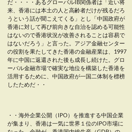
だ・・・・あるグローバルIB関係者は「近い将
来、香港には本土の人と高齢者だけが残るだろ
うという話が聞こえてくる」とし「中国政府が
香港に対して再び前向きな自治を認める可能性
はないので香港状況が改善されることは容易で
はないだろう」と言った。アジア金融センター
の役割を果たしてきた香港の金融産業は、1997
年に中国に返還された後も成長し続けた。グロ
ーバル金融市場で確実な地位を構築した香港を
活用するために、中国政府が一国二体制を標榜
したためだ・・
・・海外企業公開（IPO）を推進する中国企業
が集まり、香港は一気に世界１位のIPO市場に
なった。金融が、香港国内総生産（GDP）の