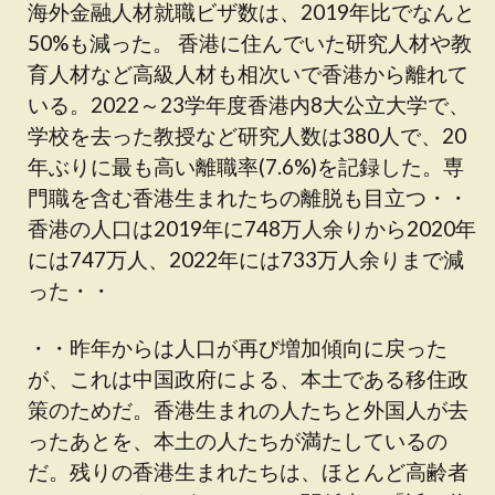
海外金融人材就職ビザ数は、2019年比でなんと
50%も減った。 香港に住んでいた研究人材や教
育人材など高級人材も相次いで香港から離れて
いる。2022～23学年度香港内8大公立大学で、
学校を去った教授など研究人数は380人で、20
年ぶりに最も高い離職率(7.6%)を記録した。専
門職を含む香港生まれたちの離脱も目立つ・・
香港の人口は2019年に748万人余りから2020年
には747万人、2022年には733万人余りまで減
った・・
・・昨年からは人口が再び増加傾向に戻った
が、これは中国政府による、本土である移住政
策のためだ。香港生まれの人たちと外国人が去
ったあとを、本土の人たちが満たしているの
だ。残りの香港生まれたちは、ほとんど高齢者