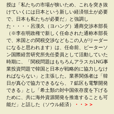
授は「私たちの市場が狭いため、これを突き抜
けていくには日本という新しい経済領土が必要
で、日本も私たちが必要だ」と強調し
た・・・・呂漢久（ヨハング）通商交渉本部長
（※李在明政権で新しく任命された通称本部長
で、米国との関税交渉などもこの人がリーダー
になると思われます）は、任命前、ピーターソ
ン国際経営研究所先任委員として活動していた
時期に、「関税問題はもちろんアラスカLNG事
業投資問題で韓国と日本が戦略的に協力しなけ
ればならない」と主張した。業界関係者は「韓
日が真心で協力できるなら、７鉱区も電撃開発
できる」とし「希土類の対中国依存度を下げる
ために、共に海外資源開発を推進することも可
能だ」と話した（ソウル経済）
・・＞＞