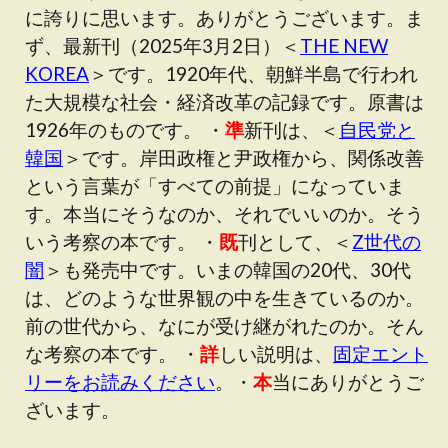
に誇りに思います。ありがとうございます。ま
ず、最新刊（2025年3月2日）＜
THE NEW
KOREA
＞です。1920年代、朝鮮半島で行われ
た大規模な社会・経済改革の記録です。原書は
1926年のものです。 ・
準
新刊は、＜
自民党と
韓国
＞です。岸田政権と尹政権から、関係改善
という言葉が「すべての前提」になっていま
す。本当にそうなのか、それでいいのか。そう
いう考察の本です。 ・
既
刊として、＜
Z世代の
闇
＞も発売中です。いまの韓国の20代、30代
は、どのような世界観の中を生きているのか。
前の世代から、なにが受け継がれたのか。そん
な考察の本です。 ・
詳
しい説明は、
固定エント
リーをお読みください
。・
本
当にありがとうご
ざいます。