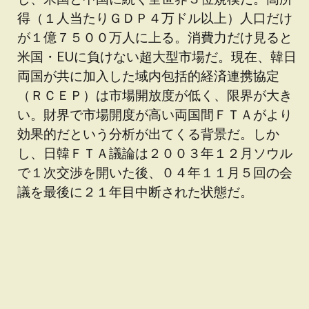
得（１人当たりＧＤＰ４万ドル以上）人口だけ
が１億７５００万人に上る。消費力だけ見ると
米国・EUに負けない超大型市場だ。現在、韓日
両国が共に加入した域内包括的経済連携協定
（ＲＣＥＰ）は市場開放度が低く、限界が大き
い。財界で市場開度が高い両国間ＦＴＡがより
効果的だという分析が出てくる背景だ。しか
し、日韓ＦＴＡ議論は２００３年１２月ソウル
で１次交渉を開いた後、０４年１１月５回の会
議を最後に２１年目中断された状態だ。