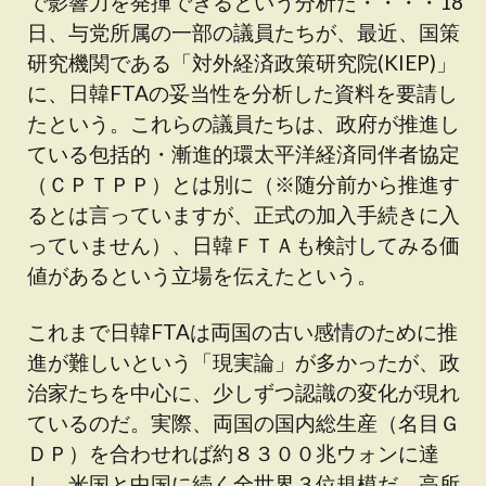
で影響力を発揮できるという分析だ・・・・18
日、与党所属の一部の議員たちが、最近、国策
研究機関である「対外経済政策研究院(KIEP)」
に、日韓FTAの妥当性を分析した資料を要請し
たという。これらの議員たちは、政府が推進し
ている包括的・漸進的環太平洋経済同伴者協定
（ＣＰＴＰＰ）とは別に（※随分前から推進す
るとは言っていますが、正式の加入手続きに入
っていません）、日韓ＦＴＡも検討してみる価
値があるという立場を伝えたという。
これまで日韓FTAは両国の古い感情のために推
進が難しいという「現実論」が多かったが、政
治家たちを中心に、少しずつ認識の変化が現れ
ているのだ。実際、両国の国内総生産（名目Ｇ
ＤＰ）を合わせれば約８３００兆ウォンに達
し、米国と中国に続く全世界３位規模だ。高所