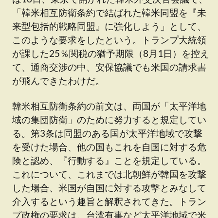
「韓米相互防衛条約で結ばれた韓米同盟を『未
来型包括的戦略同盟』に強化しよう」として、
このような要求をしたという。トランプ大統領
が課した25％関税の猶予期限（8月1日）を控え
て、通商交渉の中、安保協議でも米国の請求書
が飛んできたわけだ。
韓米相互防衛条約の前文は、両国が「太平洋地
域の集団防衛」のために努力すると規定してい
る。第3条は同盟のある国が太平洋地域で攻撃
を受けた場合、他の国もこれを自国に対する危
険と認め、『行動する』ことを規定している。
これについて、これまでは北朝鮮が韓国を攻撃
した場合、米国が自国に対する攻撃とみなして
介入するという趣旨と解釈されてきた。トラン
プ政権の要求は、台湾有事など太平洋地域で米