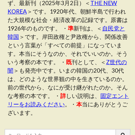
ず、最新刊（2025年3月2日）＜
THE NEW
KOREA
＞です。1920年代、朝鮮半島で行われ
た大規模な社会・経済改革の記録です。原書は
1926年のものです。 ・
準
新刊は、＜
自民党と
韓国
＞です。岸田政権と尹政権から、関係改善
という言葉が「すべての前提」になっていま
す。本当にそうなのか、それでいいのか。そう
いう考察の本です。 ・
既
刊として、＜
Z世代の
闇
＞も発売中です。いまの韓国の20代、30代
は、どのような世界観の中を生きているのか。
前の世代から、なにが受け継がれたのか。そん
な考察の本です。 ・
詳
しい説明は、
固定エント
リーをお読みください
。・
本
当にありがとうご
ざいます。