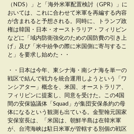
（NDS）」と「海外米軍配置検討（GPR）」に
おいては、これに合わせて米軍を再編する内容
が含まれると予想される。同時に、トランプ政
権は韓国・日本・オーストラリア・フィリピン
などに「域内防衛強化のための国防費の引き上
げ」及び「米中紛争の際に米国側に寄与するこ
と」を要求し始めた・・
・・日本は今年、東シナ海・南シナ海を単一の
戦区で結んで戦力を統合運用しようという「ワ
ンシアター」概念を、米国、オーストラリア、
フィリピンに提案し、同意を受けた。この4国
間の安保協議体「Squad」が集団安保条約の母
体になるという観測も出ている。金聖翰元国家
安保室長は、「米国は、朝鮮半島は在韓米軍
が、台湾海峡は駐日米軍が管轄する別個の戦区