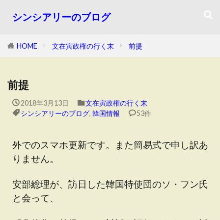
シンシアリーのブログ
HOME
文在寅政権の行く末
前提
前提
2018年3月13日
文在寅政権の行く末
シンシアリーのブログ
,
韓国情報
53件
外でのスマホ更新です。また簡易式で申し訳あ
りません。
安部総理が、訪日した韓国特使団のソ・フン氏
と会って、