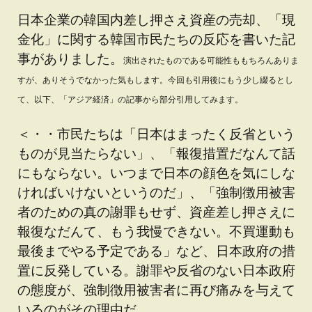
日本企業の韓国内差し押さえ資産の売却、「現
金化」に関する韓国市民たちの反応を書いた記
事がありました。
演出されたものである可能性ももちろんありま
すが、
ありそうでなかった気もします。今回も引用後にもう少し綴るとし
て、以下、「アジア経済」の記事から部分引用してみます。
＜・・市民たちは「日本はまったく反省という
ものが見当たらない」、「報復措置だなんて話
にもならない。いつまで日本の顔色を気にしな
ければいけないというのだ」、「強制徴用被害
者のための真の謝罪もせず、資産差し押さえに
報復なだんて、もう我慢できない。不買運動も
最後までやる予定である」など、日本政府の措
置に反発している。謝罪や反省のない日本政府
の態度が、強制徴用被害者に再び痛みを与えて
いるのがその理由だ。