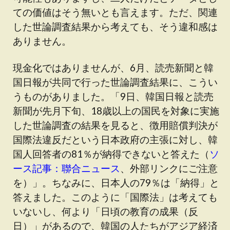
ての価値はそう無いとも言えます。ただ、関連
した世論調査結果から考えても、そう違和感は
ありません。
現金化ではありませんが、6月、読売新聞と韓
国日報が共同で行った世論調査結果に、こうい
うものがありました。「9日、韓国日報と読売
新聞が先月下旬、18歳以上の国民を対象に実施
した世論調査の結果を見ると、徴用賠償判決が
国際法違反だという日本政府の主張に対し、韓
国人回答者の81％が納得できないと答えた（
ソ
ース記事：聯合ニュース
、外部リンクにご注意
を）」。ちなみに、日本人の79％は「納得」と
答えました。このように「国際法」は考えても
いないし、何より「日頃の教育の成果（反
日）」があるので、韓国の人たちがアジア経済