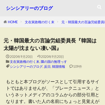
シンシアリーのブログ
HOME
文在寅政権の行く末
元・韓国最大の言論労組委員
元・韓国最大の言論労組委員長『韓国は
太陽が沈まない凄い国』
2020年9月20日
2020年9月20日
文在寅政権の行く末
,
隣の国の無理っす
シンシアリーのブログ
,
反日
,
韓国情報
109件
もともと本ブログがソースとして引用するサイ
トではありませんが、「ブレークニュース」と
いうネットメディアのコラムからの部分引用と
なります。書いた人の名前にちょっと見覚えが