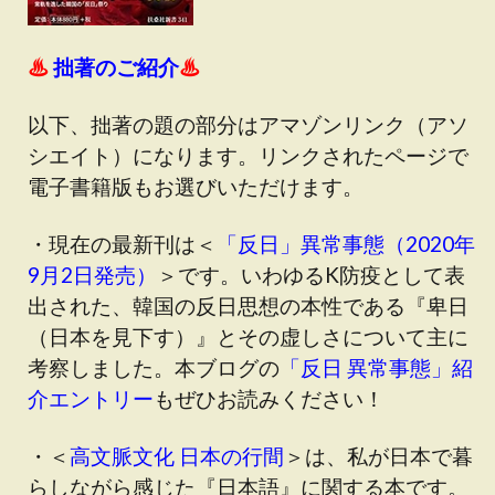
♨
拙著のご紹介
♨
以下、拙著の題の部分はアマゾンリンク（アソ
シエイト）になります。リンクされたページで
電子書籍版もお選びいただけます。
・現在の最新刊は＜
「反日」異常事態（2020年
9月2日発売）
＞です
。いわゆるK防疫として表
出された、韓国の反日思想の本性である『卑日
（日本を見下す）』とその虚しさについて主に
考察しました。本ブログの
「反日 異常事態」紹
介エントリー
もぜひお読みください！
・＜
高文脈文化 日本の行間
＞は、私が日本で暮
らしながら感じた『日本語』に関する本です。