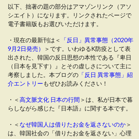
以下、拙著の題の部分はアマゾンリンク（アソ
シエイト）になります。リンクされたページで
電子書籍版もお選びいただけます。
・現在の最新刊は＜
「反日」異常事態（2020年
9月2日発売）
＞です
。いわゆるK防疫として表
出された、韓国の反日思想の本性である『卑日
（日本を見下す）』とその虚しさについて主に
考察しました。本ブログの
「反日 異常事態」紹
介エントリー
もぜひお読みください！
・＜
高文脈文化 日本の行間
＞は、私が日本で暮
らしながら感じた『日本語』に関する本です。
・＜
なぜ韓国人は借りたお金を返さないのか
＞
は、韓国社会の「借りたお金を返さない」心理