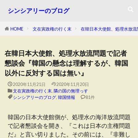
シンシアリーのブログ
HOME
文在寅政権の行く末
在韓日本大使館、処理水放流
在韓日本大使館、処理水放流問題で記者
懇談会『韓国の懸念は理解するが、韓国
以外に反対する国は無い』
2020年11月21日
2020年11月20日
文在寅政権の行く末
,
隣の国の無理っす
シンシアリーのブログ
,
韓国情報
81件
韓国の日本大使館側が、処理水の海洋放流問題
で記者懇談会を開き、『これは日本の主権問題
だ』と言い切りました。その前には、『非難し