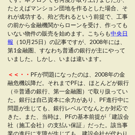
たとえばマンション団地を作るとした場合、そ
れが成功する、殆ど売れるという前提で、工事
の前から金融機関からローンを受け、作っても
いない物件の販売を始めます。こちらも
中央日
報
（10月25日）の記事ですが、2008年には、
第1金融圏、すなわち普通の銀行が主にやって
いました。しかし、いまは違います。
＜＜・・
PFが問題になったのは、2008年の金
融危機以降だ。それまでPFは、ほとんどが銀行
（※普通の銀行、第一金融圏）で取り扱ってい
た。銀行は自己資本に余力があり、PF進行中に
問題が生じても、銀行レベルでなんとか対応で
きた。また、当時は、PFの基本前提が「建設会
社（施工会社）の支払い保証」だった。該当事
業の進行に支障が生じても、建設会社が代わり