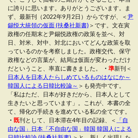
に誇りに思います。ありがとうございます。ま
ず、最新刊（2022年9月2日）からですが、＜
尹
錫悦大統領の仮面 (扶桑社新書)
＞です。文在寅
政権の任期末と尹錫悦政権の政策を並べ、対
日、対米、対中、対北においてどんな政策を取
っているのかを考察しました。政権交代、保守
政権などの言葉が、結局は仮面が変わっただけ
だということ、率直に書きました。
・
準
新刊＜
日本人を日本人たらしめているものはなにか～
韓国人による日韓比較論～
＞も発売中です。
「私はただ、日本が好きだから、日本人として
生きたいと思っています」。これが、本書の全
て、帰化の手続きを進めている私の全てです。
・
既
刊として、日本滞在4年目の記録、＜
「自
由な国」日本「不自由な国」韓国 韓国人による
日韓比較論 (扶桑社新書)
＞と、新しく出現した