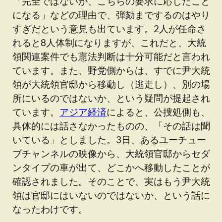
「完全ではないが、こちらの要求に応じたこと
になる」などの理由で、弾劾までするのはやり
すぎだという意見も出ています。2人が任命さ
れると8人体制になりますが、これだと、大統
領関連案件でも憲法判断は十分可能だと言われ
ています。また、野党側からは、すでに尹大統
領が大統領官邸から移動し（逃走し）、別の場
所にいるのではないか、という疑問が提起され
ています。
アジア経済
によると、公捜処側も、
具体的には話さなかったものの、「その話は聞
いている」としました。3日、あるユーチュー
ブチャンネルの映像から、大統領官邸からセダ
ンタイプの車が出て、どこかへ移動したことが
確認されました。そのことで、実はもう尹大統
領は官邸にはいないのではないか、という話に
なったわけです。