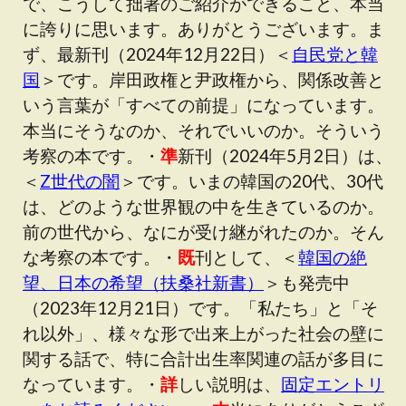
で、こうして拙著のご紹介ができること、本当
に誇りに思います。ありがとうございます。ま
ず、最新刊（2024年12月22日）＜
自民党と韓
国
＞です。岸田政権と尹政権から、関係改善と
いう言葉が「すべての前提」になっています。
本当にそうなのか、それでいいのか。そういう
考察の本です。・
準
新刊（2024年5月2日）は、
＜
Z世代の闇
＞です。いまの韓国の20代、30代
は、どのような世界観の中を生きているのか。
前の世代から、なにが受け継がれたのか。そん
な考察の本です。・
既
刊として、＜
韓国の絶
望、日本の希望（扶桑社新書）
＞も発売中
（2023年12月21日）です。「私たち」と「そ
れ以外」、様々な形で出来上がった社会の壁に
関する話で、特に合計出生率関連の話が多目に
なっています。・
詳
しい説明は、
固定エントリ