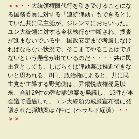
＜＜・・
大統領権限代行を引き受けることにな
る国務委員に対する「連続弾劾」もできるとし
ていた共に民主党が、ジレンマにおちいった。
ユン大統領に対する令状執行が中断され、捜査
が進まないでいる中、国政安定まで考慮しなけ
ればならない状況で、そこまでやることはでき
ないという懸念が出ているのだ・・・・共に民
主党としても、しばらくは弾劾案は推進できな
いと思われる。8日、政治権によると、共に民
主党が主導する野党側は、尹錫悦政権発足以
来、合計29件の弾劾訴追案を発議し、13件が本
会議で通過した。ユン大統領の戒厳宣布後に発
議された弾劾案は7件だ（ヘラルド経済）
・・
＞＞