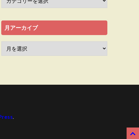
月アーカイブ
ress
.