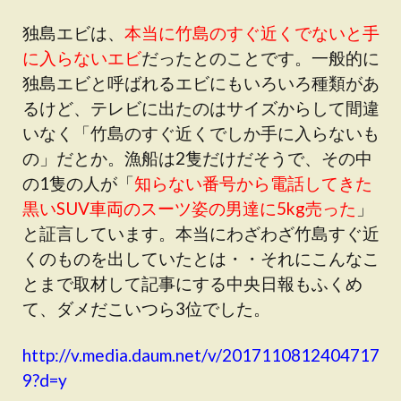
独島エビは、
本当に竹島のすぐ近くでないと手
に入らないエビ
だったとのことです。一般的に
独島エビと呼ばれるエビにもいろいろ種類があ
るけど、テレビに出たのはサイズからして間違
いなく「竹島のすぐ近くでしか手に入らないも
の」だとか。漁船は2隻だけだそうで、その中
の1隻の人が「
知らない番号から電話してきた
黒いSUV車両のスーツ姿の男達に5kg売った
」
と証言しています。本当にわざわざ竹島すぐ近
くのものを出していたとは・・それにこんなこ
とまで取材して記事にする中央日報もふくめ
て、ダメだこいつら3位でした。
http://v.media.daum.net/v/2017110812404717
9?d=y