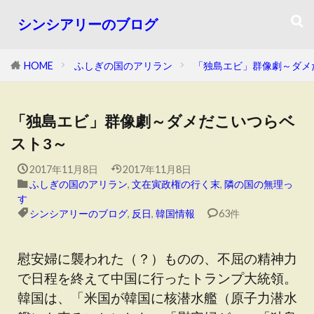
シンシアリーのブログ
HOME
ふしぎの国のアリラン
「独島エビ」群像劇～ダメ
「独島エビ」群像劇～ダメだこいつらベ
スト3～
2017年11月8日
2017年11月8日
ふしぎの国のアリラン
,
文在寅政権の行く末
,
隣の国の無理っ
す
シンシアリーのブログ
,
反日
,
韓国情報
63件
慰安婦に襲われた（？）ものの、不屈の精神力
で日程を終えて中国に行ったトランプ大統領。
韓国は、「米国が韓国に核潜水艦（原子力潜水