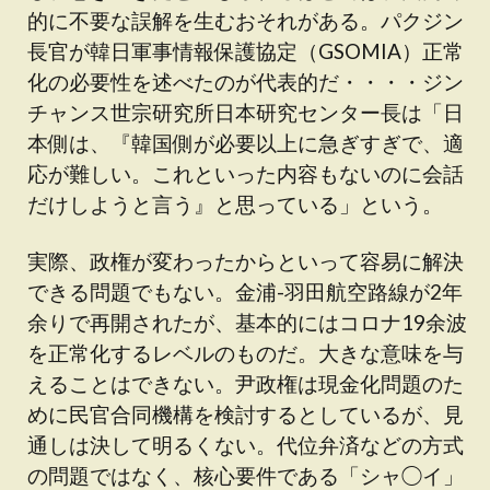
的に不要な誤解を生むおそれがある。パクジン
長官が韓日軍事情報保護協定（GSOMIA）正常
化の必要性を述べたのが代表的だ・・・・ジン
チャンス世宗研究所日本研究センター長は「日
本側は、『韓国側が必要以上に急ぎすぎで、適
応が難しい。これといった内容もないのに会話
だけしようと言う』と思っている」という。
実際、政権が変わったからといって容易に解決
できる問題でもない。金浦-羽田航空路線が2年
余りで再開されたが、基本的にはコロナ19余波
を正常化するレベルのものだ。大きな意味を与
えることはできない。尹政権は現金化問題のた
めに民官合同機構を検討するとしているが、見
通しは決して明るくない。代位弁済などの方式
の問題ではなく、核心要件である「シャ◯イ」