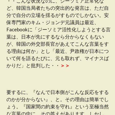
・・こんな状況なのに、ジーソミア正常化な
ど、韓国当局者たちの突出的な発言は、ただ自
分で自分の立場を揺るがすものでしかない。安
保専門家のキム・ジョンデ元議員は最近、
Facebookに「ジーソミア活性化しようとする言
葉は、日本が先にするなら分からなくもない
が、韓国の外交部長官があえてこんな言葉をす
る理由は何か」とし「最近、尹政権が日本につ
いて何を語るたびに、元も取れず、マイナスば
かりだ」と批判した・・
＞＞
要するに、『なんで日本側がこんな反応をする
のかが分からない』、と。その理由は簡単でし
ょう。『国家間の約束を守れ』という至極当然
な言葉の中に、その答えがあります。しかし、