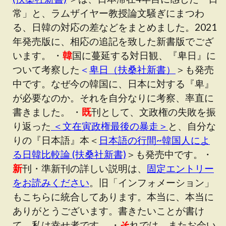
常」と、ラムザイヤー教授論文騒ぎにまつわ
る、日韓の対応の差などをまとめました。2021
年発売版に、相応の追記を致した新書版でござ
います。 ・
韓
国に蔓延する対日観、『卑日』に
ついて考察した
＜
卑日（扶桑社新書）
＞も発売
中です。なぜ今の韓国に、日本に対する『卑』
が必要なのか。それを自分なりに考察、率直に
書きました。 ・
既
刊として、文政権の失敗を振
り返った
＜文在寅政権最後の暴走＞
と、自分な
りの『日本語』本＜
日本語の行間~韓国人によ
る日韓比較論 (扶桑社新書)
＞も発売中です。・
新
刊・準新刊の詳しい説明は、
固定エントリー
をお読みください
。旧「インフォメーション」
もこちらに統合してあります。本当に、本当に
ありがとうございます。書きたいことが書け
て、私は幸せ者です。 ・
そ
れでは、またお会い