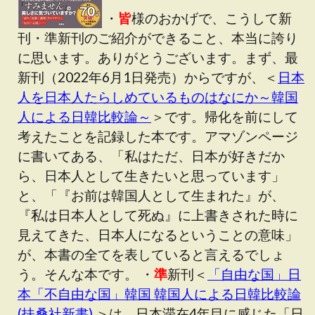
・
皆
様のおかげで、こうして新
刊・準新刊のご紹介ができること、本当に誇り
に思います。ありがとうございます。まず、最
新刊（2022年6月1日発売）からですが、＜
日本
人を日本人たらしめているものはなにか～韓国
人による日韓比較論～
＞です。帰化を前にして
考えたことを記録した本です。アマゾンページ
に書いてある、「私はただ、日本が好きだか
ら、日本人として生きたいと思っています」
と、「『お前は韓国人として生まれた』が、
『私は日本人として死ぬ』に上書きされた時に
見えてきた、日本人になるということの意味」
が、本書の全てを表していると言えるでしょ
う。そんな本です。 ・
準
新刊＜
「自由な国」日
本「不自由な国」韓国 韓国人による日韓比較論
(扶桑社新書)
＞は、日本滞在4年目に感じた「日