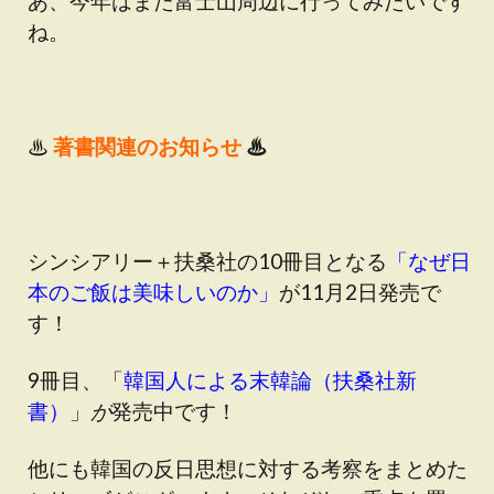
あ、今年はまた富士山周辺に行ってみたいです
ね。
♨
著書関連のお知らせ
♨
シンシアリー＋扶桑社の10冊目となる
「
なぜ日
本のご飯は美味しいのか
」
が11月2日発売で
す！
9冊目、「
韓国人による末韓論（扶桑社新
書
）
」
が
発売中です！
他にも韓国の反日思想に対する考察をまとめた