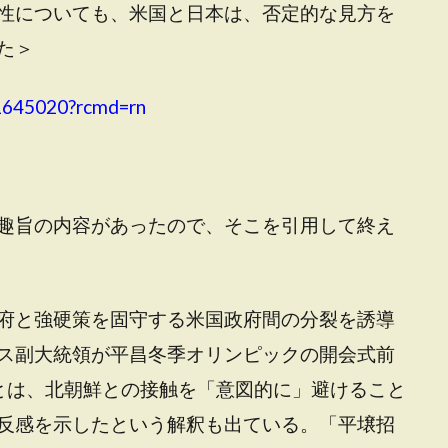
性についても、米国と日本は、否定的な見方を
た＞
31645020?rcmd=rn
趣旨の内容があったので、そこを引用して終え
府と強硬策を固守する米国政府間の分裂を誘導
ス副大統領が平昌冬季オリンピックの開会式前
とは、北朝鮮との接触を「意図的に」避けること
反感を示したという解釈も出ている。「平壌招