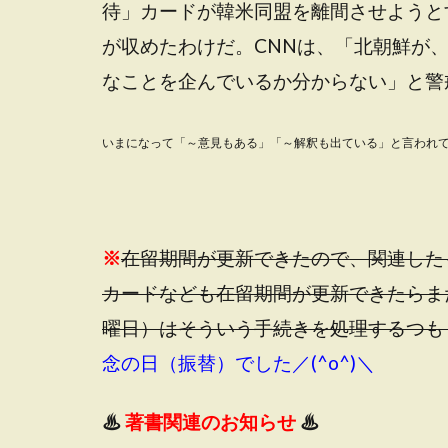
待」カードが韓米同盟を離間させようと
が収めたわけだ。CNNは、「北朝鮮が
なことを企んでいるか分からない」と警
いまになって「～意見もある」「～解釈も出ている」と言われ
※
在留期間が更新できたので、関連した
カードなども在留期間が更新できたらま
曜日）はそういう手続きを処理するつも
念の日（振替）
でした／(^o^)＼
♨
著書関連のお知らせ
♨