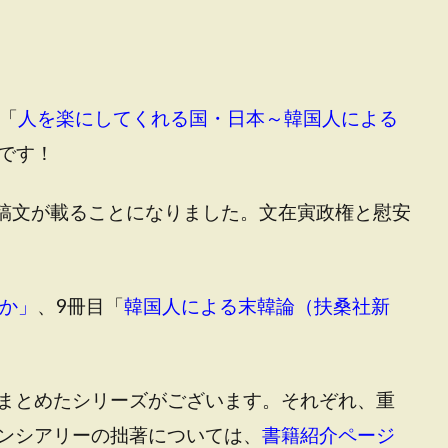
「
人を楽にしてくれる国・日本～韓国人による
売です！
稿文が載ることになりました。文在寅政権と慰安
か」
、9冊目「
韓国人による末韓論（扶桑社新
まとめたシリーズがございます。それぞれ、重
ンシアリーの拙著については、
書籍紹介ページ