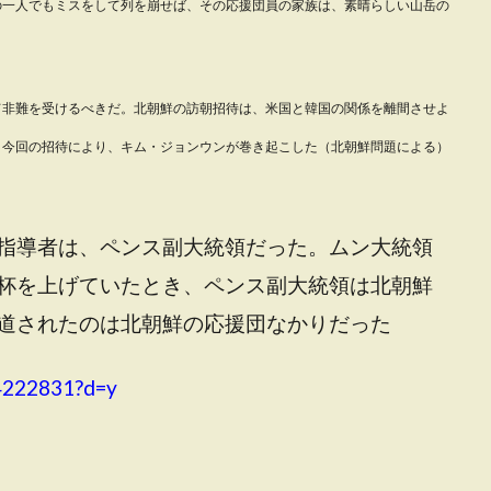
の一人でもミスをして列を崩せば、その応援団員の家族は、素晴らしい山岳の
て非難を受けるべきだ。北朝鮮の訪朝招待は、米国と韓国の関係を離間させよ
。今回の招待により、キム・ジョンウンが巻き起こした（北朝鮮問題による）
指導者は、ペンス副大統領だった。ムン大統領
杯を上げていたとき、ペンス副大統領は北朝鮮
道されたのは北朝鮮の応援団なかりだった
24222831?d=y