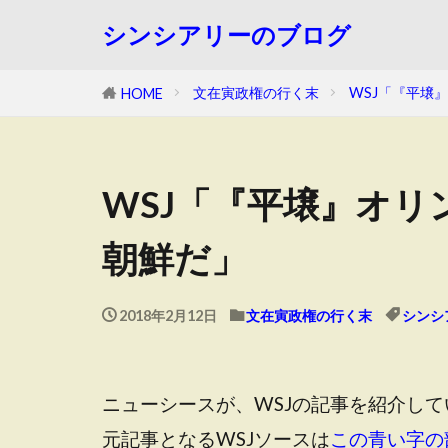
シンシアリーのブログ
文在寅政権の行く末
WSJ「『平壌
HOME
WSJ「『平壌』オリ
朝鮮だ」
2018年2月12日
文在寅政権の行く末
シンシ
ニューシースが、WSJの記事を紹介し
元記事となるWSJソースは
この青い字の