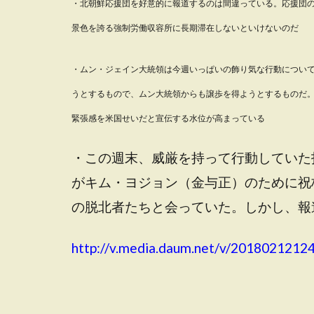
・北朝鮮応援団を好意的に報道するのは間違っている。応援団
景色を誇る強制労働収容所に長期滞在しないといけないのだ
・ムン・ジェイン大統領は今週いっぱいの飾り気な行動につい
うとするもので、ムン大統領からも譲歩を得ようとするものだ
緊張感を米国せいだと宣伝する水位が高まっている
・この週末、威厳を持って行動していた
がキム・ヨジョン（金与正）のために祝
の脱北者たちと会っていた。しかし、報
http://v.media.daum.net/v/201802121