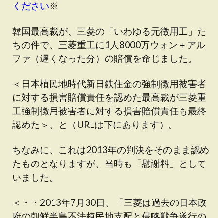
ください
※
韓国最高裁が、三菱の「いわゆる元徴用工」た
ちの件で、三菱重工に1人8000万ウォン＋アル
ファ（遅くなった分）の賠償を命じました。
＜日本植民地時代新日鉄住金の強制徴用被害者
に対する損害賠償責任を認めた最高裁が三菱重
工強制徴用被害者に対する損害賠償責任も最終
認めた＞、と（URLは下にあります）。
ちなみに、これは2013年の判決をそのまま認め
たものとなりますが、当時も「慰謝料」として
いました。
＜・・2013年7月30日、「三菱は過去の日本政
府の朝鮮半島不法植民地支配と侵略戦争遂行の