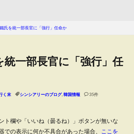
鐵氏を統一部長官に「強行」任命か
を統一部長官に「強行」任
行く末
シンシアリーのブログ
,
韓国情報
35件
ント欄や「いいね（曇るね）」ボタンが無いな
器での表示に何か不具合があった場合、
ここを