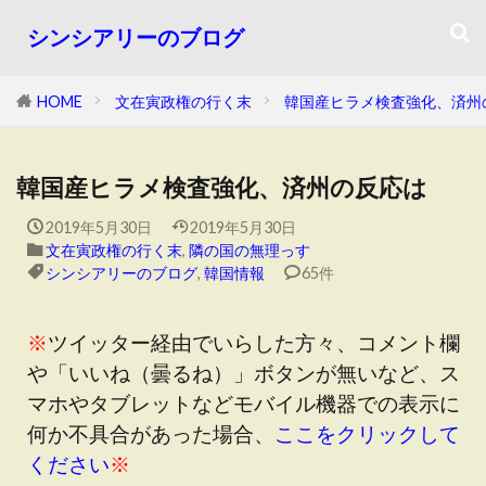
シンシアリーのブログ
HOME
文在寅政権の行く末
韓国産ヒラメ検査強化、済州
韓国産ヒラメ検査強化、済州の反応は
2019年5月30日
2019年5月30日
文在寅政権の行く末
,
隣の国の無理っす
シンシアリーのブログ
,
韓国情報
65件
※
ツイッター経由でいらした方々、コメント欄
や「いいね（曇るね）」ボタンが無いなど、ス
マホやタブレットなどモバイル機器での表示に
何か不具合があった場合、
ここをクリックして
ください
※