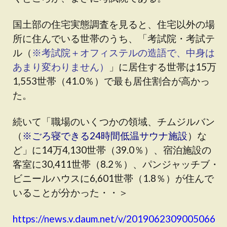
国土部の住宅実態調査を見ると、住宅以外の場
所に住んでいる世帯のうち、「考試院・考試テ
ル（
※考試院＋オフィステルの造語で、中身は
あまり変わりません）
」に居住する世帯は15万
1,553世帯（41.0％）で最も居住割合が高かっ
た。
続いて「職場のいくつかの領域、チムジルバン
（
※ごろ寝できる24時間低温サウナ施設
）な
ど」に14万4,130世帯（39.0％）、宿泊施設の
客室に30,411世帯（8.2％）、パンジャッチブ・
ビニールハウスに6,601世帯（1.8％）が住んで
いることが分かった・・＞
https://news.v.daum.net/v/2019062309005066