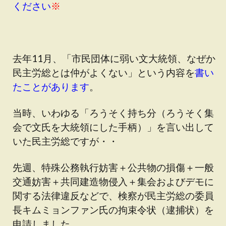
ください
※
去年11月、「市民団体に弱い文大統領、なぜか
民主労総とは仲がよくない」という内容を
書い
たことがあります
。
当時、いわゆる「ろうそく持ち分（ろうそく集
会で文氏を大統領にした手柄）」を言い出して
いた民主労総ですが・・
先週、特殊公務執行妨害＋公共物の損傷＋一般
交通妨害＋共同建造物侵入＋集会およびデモに
関する法律違反などで、検察が民主労総の委員
長キムミョンファン氏の拘束令状（逮捕状）を
申請しました。