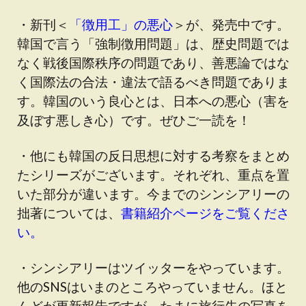
・新刊＜
「徴用工」の悪心
＞が、発売中です。
韓国で言う「強制徴用問題」は、歴史問題では
なく戦後国際秩序の問題であり、善悪論ではな
く国際法の合法・違法で語るべき問題でありま
す。韓国のいう良心とは、日本への悪心（害を
及ぼす悪しき心）です。ぜひご一読を！
・他にも韓国の反日思想に対する考察をまとめ
たシリーズがございます。それぞれ、重点を置
いた部分が違います。今までのシンシアリーの
拙著については、
書籍紹介ページをご覧くださ
い。
・シンシアリーはツイッターをやっています。
他のSNSはいまのところやっていません。ほと
んどが更新報告ですが、たまに旅行先の写真を