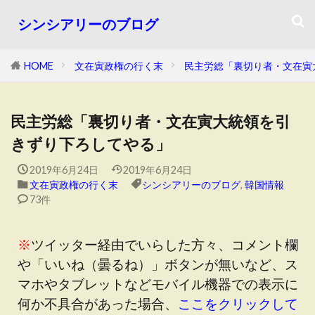
シンシアリーのブログ
HOME
文在寅政権の行く末
民主労総「裏切り者・文在寅
民主労総「裏切り者・文在寅大統領を引
きずり下ろしてやる」
2019年6月24日
2019年6月24日
文在寅政権の行く末
シンシアリーのブログ
,
韓国情報
73件
※
ツイッター経由でいらした方々、コメント欄
や「いいね（曇るね）」ボタンが無いなど、ス
マホやタブレットなどモバイル機器での表示に
何か不具合があった場合、
ここをクリックして