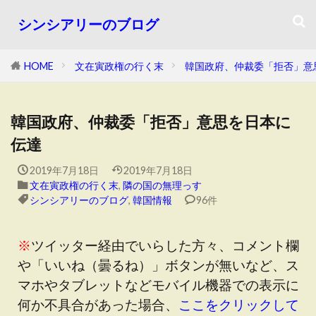
シンシアリーのブログ
HOME
文在寅政権の行く末
韓国政府、仲裁委「拒否」意
韓国政府、仲裁委「拒否」意思を日本に
伝達
2019年7月18日
2019年7月18日
文在寅政権の行く末
,
隣の国の無理っす
シンシアリーのブログ
,
韓国情報
96件
※
ツイッター経由でいらした方々、コメント欄
や「いいね（曇るね）」ボタンが無いなど、ス
マホやタブレットなどモバイル機器での表示に
何か不具合があった場合、
ここをクリックして