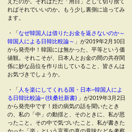
えたのか。それはただ「用日」として切り捨て
ればそれでいいのか。もう少し裏側に迫ってみ
ます。
・「
なぜ韓国人は借りたお金を返さないのか～
韓国人による日韓比較論～
」が2019年2月10日
から発売中！韓国には無かった、平等という価
値観。それこそが、日本人とお金の間の共存関
係に妙な品位を作り出していること、皆さんは
お気づきでしょうか。
・「
人を楽にしてくれる国・日本~韓国人によ
る日韓比較論~ (扶桑社新書)
」が2019年3月2日
から発売中です！姪の病気の話を聞いたとき
の、私の「中」の動揺と、そのときに、私が思
ったこと。その中で気づいたこと、私が書きた
かった「楽」という言葉の真の意味などを考察