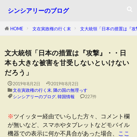
シンシアリーのブログ
HOME
文在寅政権の行く末
文大統領「日本の措置は『攻
文大統領「日本の措置は『攻撃』・・日
本も大きな被害を甘受しないといけない
だろう」
2019年8月2日
2019年8月2日
文在寅政権の行く末
,
隣の国の無理っす
シンシアリーのブログ
,
韓国情報
227件
※
ツイッター経由でいらした方々、コメント欄
が無いなど、スマホやタブレットなどモバイル
機器での表示に何か不具合があった場合、
ここ