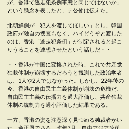
が、香港で逃走犯条例事態と同じではないか」
という懸念を表したと、テ公使は伝えた。
北朝鮮側が「犯人を渡してほしい」とし、韓国
政府が独自の捜査もなく、ハイどうぞと渡した
のは、香港「逃走犯条例」が制定されると起こ
りうることを連想させたという話しだ・・
・・香港が中国に変換された時、これで共産党
独裁体制が崩壊するだろうと観測した政治学者
は、1人や2人ではなかった。しかし、22年後の
今、香港の自由民主主義体制が崩壊の危機だ。
自由民主主義の伝播力を過大評価し、共産独裁
体制の統制力を過小評価した結果である。
一方、香港の姿を注意深く見つめる独裁者がい
た。金正恩である。昨年3月、自由アジア放送