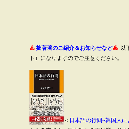
♨
拙著著のご紹介＆お知らせなど
♨
以
ト）になりますのでご注意ください。
＜
日本語の行間~韓国人によ