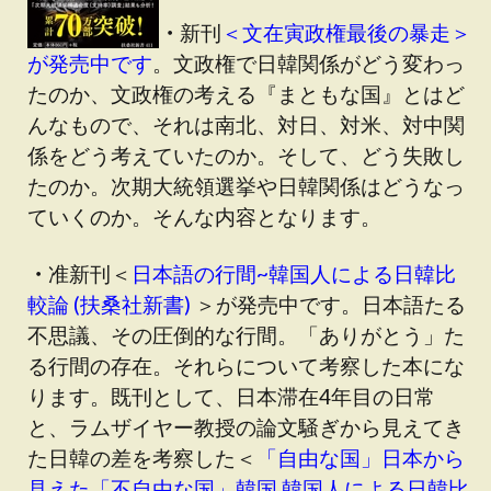
・
新刊
＜文在寅政権最後の暴走＞
が発売中です
。文政権で日韓関係がどう変わっ
たのか、文政権の考える『まともな国』とはど
んなもので、それは南北、対日、対米、対中関
係をどう考えていたのか。そして、どう失敗し
たのか。次期大統領選挙や日韓関係はどうなっ
ていくのか。そんな内容となります。
・
准新刊＜
日本語の行間~韓国人による日韓比
較論 (扶桑社新書)
＞が発売中です。日本語たる
不思議、その圧倒的な行間。「ありがとう」た
る行間の存在。それらについて考察した本にな
ります。既刊として、日本滞在4年目の日常
と、ラムザイヤー教授の論文騒ぎから見えてき
た日韓の差を考察した＜
「自由な国」日本から
見えた「不自由な国」韓国 韓国人による日韓比