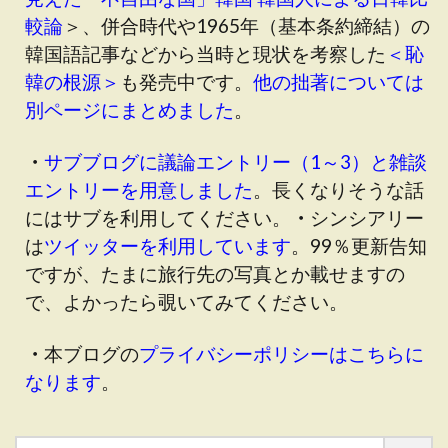
較論
＞、併合時代や1965年（基本条約締結）の
韓国語記事などから当時と現状を考察した
＜恥
韓の根源＞
も発売中です。
他の拙著については
別ページにまとめました
。
・
サブブログに議論エントリー（1～3）と雑談
エントリーを用意しました
。長くなりそうな話
にはサブを利用してください。
・
シンシアリー
は
ツイッターを利用しています
。99％更新告知
ですが、たまに旅行先の写真とか載せますの
で、よかったら覗いてみてください。
・
本ブログの
プライバシーポリシーはこちらに
なります
。