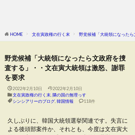
HOME
文在寅政権の行く末
野党候補「大統領になったら
野党候補「大統領になったら文政府を捜
査する」・・文在寅大統領は激怒、謝罪
を要求
2022年2月10日
2022年2月10日
文在寅政権の行く末
,
隣の国の無理っす
シンシアリーのブログ
,
韓国情報
118件
久しぶりに、韓国大統領選挙関連です。失言に
よる後頭部案件か、それとも、今度は文在寅大