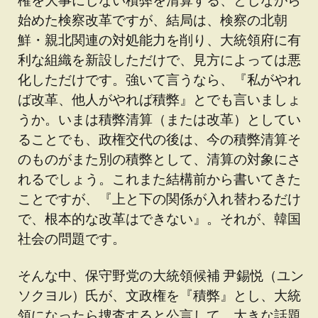
始めた検察改革ですが、結局は、検察の北朝
鮮・親北関連の対処能力を削り、大統領府に有
利な組織を新設しただけで、見方によっては悪
化しただけです。強いて言うなら、『私がやれ
ば改革、他人がやれば積弊』とでも言いましょ
うか。いまは積弊清算（または改革）としてい
ることでも、政権交代の後は、今の積弊清算そ
のものがまた別の積弊として、清算の対象にさ
れるでしょう。これまた結構前から書いてきた
ことですが、『上と下の関係が入れ替わるだけ
で、根本的な改革はできない』。それが、韓国
社会の問題です。
そんな中、保守野党の大統領候補 尹錫悦（ユン
ソクヨル）氏が、文政権を『積弊』とし、大統
領になったら捜査すると公言して、大きな話題