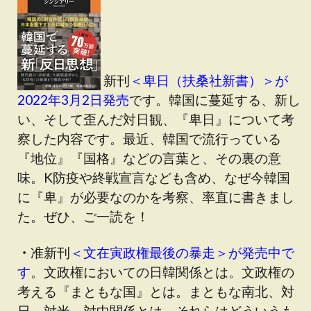
新刊
＜卑日（扶桑社新書）＞が
2022年3月2日発売
です。韓国に蔓延する、新し
い、そして歪んだ対日観、『卑日』について考
察した内容です。最近、韓国で流行っている
『地位』『国格』などの言葉と、その裏の意
味。K防疫や終戦宣言なども含め、なぜ今韓国
に『卑』が必要なのかを考察、率直に書きまし
た。ぜひ、ご一読を！
・
准新刊
＜文在寅政権最後の暴走＞が発売中で
す
。文政権においての日韓関係とは。文政権の
考える『まともな国』とは。まともな南北、対
日、対米、対中関係とは。それらはどういうも