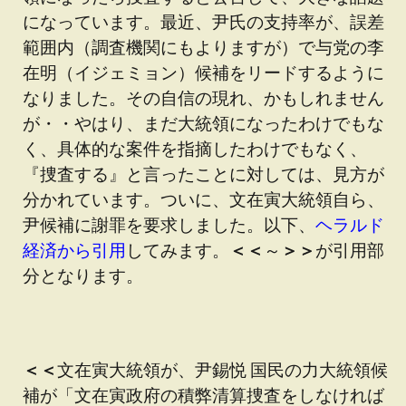
になっています。最近、尹氏の支持率が、誤差
範囲内（調査機関にもよりますが）で与党の李
在明（イジェミョン）候補をリードするように
なりました。その自信の現れ、かもしれません
が・・やはり、まだ大統領になったわけでもな
く、具体的な案件を指摘したわけでもなく、
『捜査する』と言ったことに対しては、見方が
分かれています。ついに、文在寅大統領自ら、
尹候補に謝罪を要求しました。以下、
ヘラルド
経済から引用
してみます。
＜＜
～
＞＞
が引用部
分となります。
＜＜
文在寅大統領が、尹錫悦 国民の力大統領候
補が「文在寅政府の積弊清算捜査をしなければ