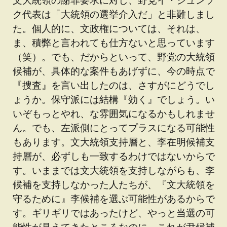
ク代表は「大統領の選挙介入だ」と非難しまし
た。個人的に、文政権については、それは、
ま、積弊と言われても仕方ないと思っています
（笑）。でも、だからといって、野党の大統領
候補が、具体的な案件もあげずに、今の時点で
『捜査』を言い出したのは、さすがにどうでし
ょうか。保守派には結構『効く』でしょう。い
いぞもっとやれ、な雰囲気になるかもしれませ
ん。でも、左派側にとってプラスになる可能性
もあります。文大統領支持層と、李在明候補支
持層が、必ずしも一致するわけではないからで
す。いままでは文大統領を支持しながらも、李
候補を支持しなかった人たちが、『文大統領を
守るために』李候補を選ぶ可能性があるからで
す。ギリギリではあったけど、やっと当選の可
能性が見えてきたところなのに、これが尹候補