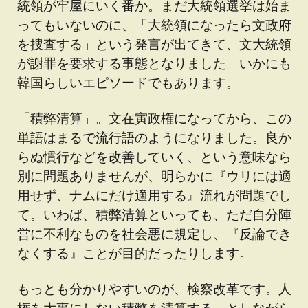
統領が牢屋にいく番か。まだ大統領選挙は始ま
ってもいないのに、「大統領になったら文政府
を捜査する」という発言が出てきて、文大統領
が謝罪を要求する事態となりました。いかにも
韓国らしいエピソードでもあります。
「積弊清算」。文在寅政権になってから、この
単語はまるで流行語のようになりました。良か
らぬ慣行などを改善していく、という意味なら
別に問題ありませんが、明らかに『ウリには適
用せず、ナムにだけ適用する』流れが問題でし
て。いわば、積弊清算といっても、ただ自分陣
営に不利なものを社会悪に規定し、『反論でき
なくする』ことが目的だったりします。
もっとも分かりやすいのが、検察改革です。人
権を大事にしない積弊を清算する、としながら