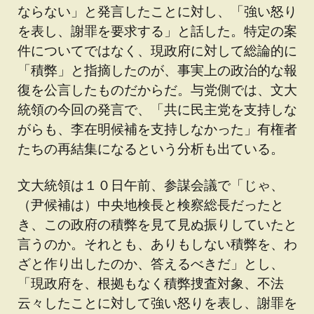
ならない」と発言したことに対し、「強い怒り
を表し、謝罪を要求する」と話した。特定の案
件についてではなく、現政府に対して総論的に
「積弊」と指摘したのが、事実上の政治的な報
復を公言したものだからだ。与党側では、文大
統領の今回の発言で、「共に民主党を支持しな
がらも、李在明候補を支持しなかった」有権者
たちの再結集になるという分析も出ている。
文大統領は１０日午前、参謀会議で「じゃ、
（尹候補は）中央地検長と検察総長だったと
き、この政府の積弊を見て見ぬ振りしていたと
言うのか。それとも、ありもしない積弊を、わ
ざと作り出したのか、答えるべきだ」とし、
「現政府を、根拠もなく積弊捜査対象、不法
云々したことに対して強い怒りを表し、謝罪を