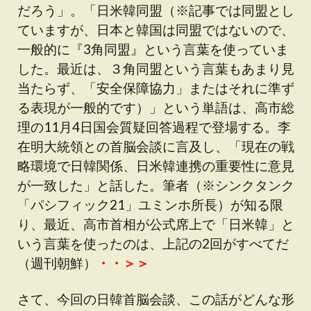
だろう」。「日米韓同盟（※記事では同盟とし
ていますが、日本と韓国は同盟ではないので、
一般的に『3角同盟』という言葉を使っていま
した。最近は、３角同盟という言葉もあまり見
当たらず、「安全保障協力」またはそれに準ず
る表現が一般的です）」という単語は、高市総
理の11月4日国会質疑回答過程で登場する。李
在明大統領との首脳会談に言及し、「現在の戦
略環境で日韓関係、日米韓連携の重要性に意見
が一致した」と話した。筆者（※シンクタンク
「パシフィック21」ユミンホ所長）が知る限
り、最近、高市首相が公式席上で「日米韓」と
いう言葉を使ったのは、上記の2回がすべてだ
（週刊朝鮮）
・・＞＞
さて、今回の日韓首脳会談、この話がどんな形