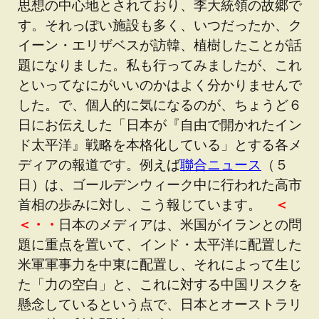
思想の中心地とされており、李大統領の故郷で
す。それっぽい施設も多く、いつだったか、ク
イーン・エリザベスが訪韓、植樹したことが話
題になりました。私も行ってみましたが、これ
といってなにがいいのかはよく分かりませんで
した。で、個人的に気になるのが、ちょうど６
日にお伝えした「日本が『自由で開かれたイン
ド太平洋』戦略を本格化している」とする各メ
ディアの報道です。例えば
聯合ニュース
（５
日）は、ゴールデンウィーク中に行われた高市
首相の歩みに対し、こう報じています。
＜
＜・・
日本のメディアは、米国がイランとの問
題に重点を置いて、インド・太平洋に配置した
米軍軍事力を中東に配置し、それによって生じ
た「力の空白」と、これに対する中国リスクを
懸念しているという点で、日本とオーストラリ