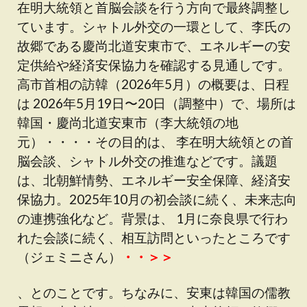
在明大統領と首脳会談を行う方向で最終調整し
ています。シャトル外交の一環として、李氏の
故郷である慶尚北道安東市で、エネルギーの安
定供給や経済安保協力を確認する見通しです。
高市首相の訪韓（2026年5月）の概要は、日程
は 2026年5月19日〜20日（調整中）で、場所は
韓国・慶尚北道安東市（李大統領の地
元）・・・・その目的は、 李在明大統領との首
脳会談、シャトル外交の推進などです。議題
は、北朝鮮情勢、エネルギー安全保障、経済安
保協力。2025年10月の初会談に続く、未来志向
の連携強化など。背景は、 1月に奈良県で行わ
れた会談に続く、相互訪問といったところです
（ジェミニさん）
・・＞＞
、とのことです。ちなみに、安東は韓国の儒教