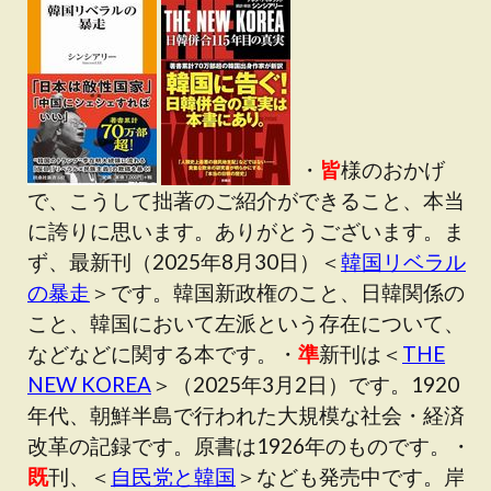
・
皆
様のおかげ
で、こうして拙著のご紹介ができること、本当
に誇りに思います。ありがとうございます。ま
ず、最新刊（2025年8月30日）＜
韓国リベラル
の暴走
＞です。韓国新政権のこと、日韓関係の
こと、韓国において左派という存在について、
などなどに関する本です。・
準
新刊は＜
THE
NEW KOREA
＞（2025年3月2日）です。1920
年代、朝鮮半島で行われた大規模な社会・経済
改革の記録です。原書は1926年のものです。・
既
刊、＜
自民党と韓国
＞なども発売中です。岸