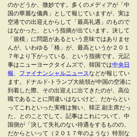
のかどうか、微妙です。多くのメディアが「中
国の華麗な儀典」として報じていますが、実は
空港での出迎えからして「最高礼遇」のもので
はなかった、という指摘が出ています。決して
「規模」に問題があるという意味ではありませ
んが、いわゆる「格」が、最高というか２０１
７年より下がっている、という指摘です。元記
事はニューヨークタイムズで、韓国では
中央日
報
、
ファイナンシャルニュース
などが報じてい
ます。ドナルド·トランプ大統領が中国の空港に
到着した際、その出迎えに出てきたのが、高位
職であることに間違いはないけど、だからとい
ってこれといった実権は無い、韓正 副主席だっ
た、とのことでして。記事はこれについて、中
国側が「決して失礼のない待遇をするものの、
だからといって（２０１７年のような）特別な