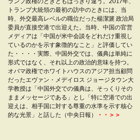
ランプ政権のときともはっきり違う。2017年、
トランプ大統領の最初の訪中のときには、当
時、外交最高レベルの職位だった楊潔篪 政治局
委員が直接空港で出迎えた。当時、中国の官営
メディアは「中国が米中会談をどれだけ重視し
ているのかを示す象徴的なこと」と評価してい
た・・・・実際、中国外交では、儀典は単純に
形式ではなく、それ以上の政治的意味を持つ。
オバマ政権でホワイトハウスのアジア担当顧問
だったエヴァン・メデイロス ジョージタウン大
学教授は「中国外交での儀典は、そっくりその
ままメッセージである」とし「特に空港での出
迎えは、相手国に対する尊重の水準を示す核心
的な光景」と話した（中央日報）
・・＞＞