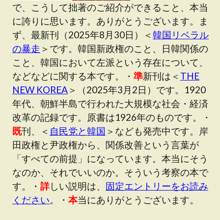
で、こうして拙著のご紹介ができること、本当
に誇りに思います。ありがとうございます。ま
ず、最新刊（2025年8月30日）＜
韓国リベラル
の暴走
＞です。韓国新政権のこと、日韓関係の
こと、韓国において左派という存在について、
などなどに関する本です。・
準
新刊は＜
THE
NEW KOREA
＞（2025年3月2日）です。1920
年代、朝鮮半島で行われた大規模な社会・経済
改革の記録です。原書は1926年のものです。・
既
刊、＜
自民党と韓国
＞なども発売中です。岸
田政権と尹政権から、関係改善という言葉が
「すべての前提」になっています。本当にそう
なのか、それでいいのか。そういう考察の本で
す。・
詳
しい説明は、
固定エントリーをお読み
ください
。・
本
当にありがとうございます。