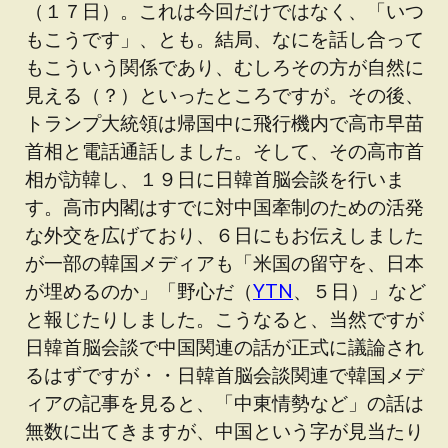
（１７日）。これは今回だけではなく、「いつ
もこうです」、とも。結局、なにを話し合って
もこういう関係であり、むしろその方が自然に
見える（？）といったところですが。その後、
トランプ大統領は帰国中に飛行機内で高市早苗
首相と電話通話しました。そして、その高市首
相が訪韓し、１９日に日韓首脳会談を行いま
す。高市内閣はすでに対中国牽制のための活発
な外交を広げており、６日にもお伝えしました
が一部の韓国メディアも「米国の留守を、日本
が埋めるのか」「野心だ（
YTN
、５日）」など
と報じたりしました。こうなると、当然ですが
日韓首脳会談で中国関連の話が正式に議論され
るはずですが・・日韓首脳会談関連で韓国メデ
ィアの記事を見ると、「中東情勢など」の話は
無数に出てきますが、中国という字が見当たり