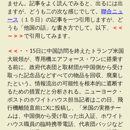
ません。記事をよく読んでみると、出るには出
ますが、どうも二の次な感じでして。
聯合ニュ
ース
（１５日）の記事を一つ引用しますが、ど
うも「他国の話」な書き方でして。以下、
＜＜
～＞＞
で引用してみます。
＜＜・・
15日に中国訪問を終えたトランプ米国
大統領が、専用機エアフォース・ワンに搭乗す
る前に、政府代表団と取材団が中国側から受け
取った記念品などすべての物品を回収、廃棄し
たという。情報流出の可能性を根本的に遮断す
るための措置だと分析される。ニューヨーク・
ポストのホワイトハウス担当記者はこの日、飛
行機離陸直前にXに投稿し、「米国の実務チー
ムは、中国側から受け取った出入証、ホワイト
ハウス職員の臨時携帯電話、代表団バッジなど