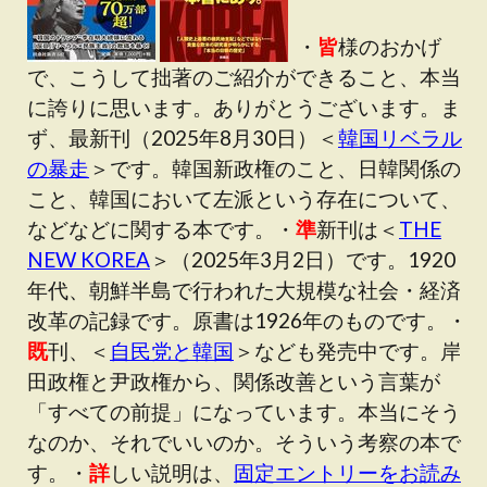
・
皆
様のおかげ
で、こうして拙著のご紹介ができること、本当
に誇りに思います。ありがとうございます。ま
ず、最新刊（2025年8月30日）＜
韓国リベラル
の暴走
＞です。韓国新政権のこと、日韓関係の
こと、韓国において左派という存在について、
などなどに関する本です。・
準
新刊は＜
THE
NEW KOREA
＞（2025年3月2日）です。1920
年代、朝鮮半島で行われた大規模な社会・経済
改革の記録です。原書は1926年のものです。・
既
刊、＜
自民党と韓国
＞なども発売中です。岸
田政権と尹政権から、関係改善という言葉が
「すべての前提」になっています。本当にそう
なのか、それでいいのか。そういう考察の本で
す。・
詳
しい説明は、
固定エントリーをお読み