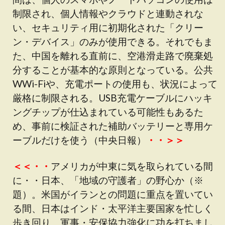
制限され、個人情報やクラウドと連動されな
い、セキュリティ用に初期化された「クリー
ン・デバイス」のみが使用できる。それでもま
た、中国を離れる直前に、空港滑走路で廃棄処
分することが基本的な原則となっている。公共
WWi-Fiや、充電ポートの使用も、状況によって
厳格に制限される。USB充電ケーブルにハッキ
ングチップが仕込まれている可能性もあるた
め、事前に検証された補助バッテリーと専用ケ
ーブルだけを使う（中央日報）
・・＞＞
＜＜・・
アメリカが中東に気を取られている間
に・・日本、「地域の守護者」の野心か（※
題）。米国がイランとの問題に重点を置いてい
る間、日本はインド・太平洋主要国家を忙しく
歩き回り、軍事・安保協力強化に功を打ちまし