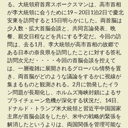
る。大統領府首席スポークスマンは、高市首相
が李大統領に会うために19～20日1泊2日で慶北
安東を訪問すると15日明らかにした。両首脳は
少人数・拡大首脳会談と、共同言論発表、晩
餐、親交日程などを共にする予定だ。今回の訪
問は、去る1月、李大統領が高市首相の故郷で
ある日本の奈良県を訪問したことに対する答礼
訪問次元だ・・・・今回の首脳会談を控えて
は、一層複雑に展開されるグローバル情勢を置
き、両首脳がどのような議論をするかに視線が
集まるものと観測される。2月に勃発したイラ
ン問題が長期化し、ホルムズ海峡封鎖によるサ
プライチェーン危機が深化する状況だ。14日、
ドナルド・トランプ米大統領と習近平中国国家
主席が首脳会談をしたが、米中の戦略的緊張を
解消したというよりは、両国関係を管理可能な