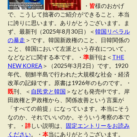
・
皆
様のおかげ
で、こうして拙著のご紹介ができること、本当
に誇りに思います。ありがとうございます。ま
ず、最新刊（2025年8月30日）＜
韓国リベラル
の暴走
＞です。韓国新政権のこと、日韓関係の
こと、韓国において左派という存在について、
などなどに関する本です。・
準
新刊は＜
THE
NEW KOREA
＞（2025年3月2日）です。1920
年代、朝鮮半島で行われた大規模な社会・経済
改革の記録です。原書は1926年のものです。・
既
刊、＜
自民党と韓国
＞なども発売中です。岸
田政権と尹政権から、関係改善という言葉が
「すべての前提」になっています。本当にそう
なのか、それでいいのか。そういう考察の本で
す。・
詳
しい説明は、
固定エントリーをお読み
ください
。・
本
当にありがとうございます。