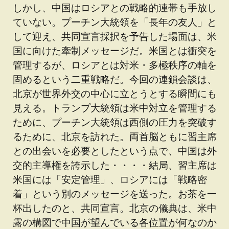
しかし、中国はロシアとの戦略的連帯も手放し
ていない。プーチン大統領を「長年の友人」と
して迎え、共同宣言採択を予告した場面は、米
国に向けた牽制メッセージだ。米国とは衝突を
管理するが、ロシアとは対米・多極秩序の軸を
固めるという二重戦略だ。今回の連鎖会談は、
北京が世界外交の中心に立とうとする瞬間にも
見える。トランプ大統領は米中対立を管理する
ために、プーチン大統領は西側の圧力を突破す
るために、北京を訪れた。両首脳ともに習主席
との出会いを必要としたという点で、中国は外
交的主導権を誇示した・・・・結局、習主席は
米国には「安定管理」、ロシアには「戦略密
着」という別のメッセージを送った。お茶を一
杯出したのと、共同宣言。北京の儀典は、米中
露の構図で中国が望んでいる各位置が何なのか