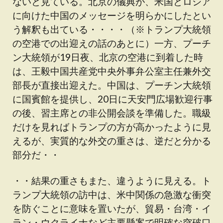
ないと見ている。北京の儀典が、米国とロシア
に向けた中国のメッセージを明らかにしたとい
う解釈も出ている・・・・（※トランプ大統領
の空港での出迎えの話のあとに）一方、プーチ
ン大統領が19日夜、北京の空港に到着した時
は、王毅中国共産党中央外事弁公室主任兼外交
部長が直接出迎えた。中国は、プーチン大統領
に国賓館を提供し、20日に天安門広場歓迎行事
の後、習主席との非公開会談を準備した。職級
だけを見ればトランプの方が高かったように見
えるが、実質的な外交の重さは、逆だと分かる
部分だ・・
・・結果の重さもまた、違うように見える。ト
ランプ大統領の訪中は、米中関係の急激な衝突
を防ぐことに意味を置いたが、貿易・台湾・イ
ラン・ウクライナなど主要懸案で明確な突破口