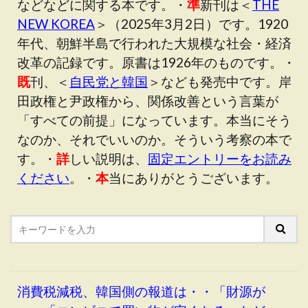
などなどに関する本です。・
準
新刊は＜
THE
NEW KOREA
＞（2025年3月2日）です。1920
年代、朝鮮半島で行われた大規模な社会・経済
改革の記録です。原書は1926年のものです。・
既
刊、＜
自民党と韓国
＞なども発売中です。岸
田政権と尹政権から、関係改善という言葉が
「すべての前提」になっています。本当にそう
なのか、それでいいのか。そういう考察の本で
す。・
詳
しい説明は、
固定エントリーをお読み
ください
。・
本
当にありがとうございます。
消費税減税、韓国側の報道は・・「財源が