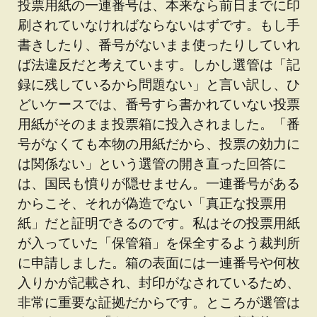
投票用紙の一連番号は、本来なら前日までに印
刷されていなければならないはずです。もし手
書きしたり、番号がないまま使ったりしていれ
ば法違反だと考えています。しかし選管は「記
録に残しているから問題ない」と言い訳し、ひ
どいケースでは、番号すら書かれていない投票
用紙がそのまま投票箱に投入されました。「番
号がなくても本物の用紙だから、投票の効力に
は関係ない」という選管の開き直った回答に
は、国民も憤りが隠せません。一連番号がある
からこそ、それが偽造でない「真正な投票用
紙」だと証明できるのです。私はその投票用紙
が入っていた「保管箱」を保全するよう裁判所
に申請しました。箱の表面には一連番号や何枚
入りかが記載され、封印がなされているため、
非常に重要な証拠だからです。ところが選管は