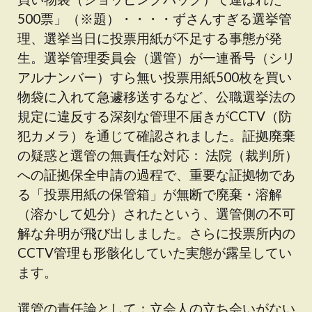
500票」（※題）・・・・ずさんすぎる選挙管
理、選挙当日に投票用紙が不足する事態が発
生。選挙管理委員会（選管）が一連番号（シリ
アルナンバー）すら無い投票用紙500枚を買い
物袋に入れて急遽移送するなど、公職選挙法の
規定に違反する深刻な管理不届きがCCTV（防
犯カメラ）を通じて確認されました。証拠廃棄
の疑惑と選管の無責任な対応： 法院（裁判所）
への証拠保全申請の過程で、重要な証拠物であ
る「投票用紙の保管箱」が無断で廃棄・溶解
（溶かして処分）されたという、選管側の不可
解な弁明が飛び出しました。さらに投票所内の
CCTV管理も形骸化していた実態が露呈してい
ます。
選管の責任論として：立会人の立ち会いがない