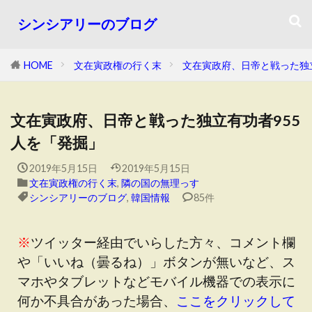
シンシアリーのブログ
HOME
文在寅政権の行く末
文在寅政府、日帝と戦った独
文在寅政府、日帝と戦った独立有功者955
人を「発掘」
2019年5月15日
2019年5月15日
文在寅政権の行く末
,
隣の国の無理っす
シンシアリーのブログ
,
韓国情報
85件
※
ツイッター経由でいらした方々、コメント欄
や「いいね（曇るね）」ボタンが無いなど、ス
マホやタブレットなどモバイル機器での表示に
何か不具合があった場合、
ここをクリックして