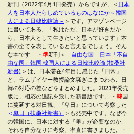
新刊（2022年6月1日発売）からですが、＜
日本
人を日本人たらしめているものはなにか～韓国
人による日韓比較論～
＞です。アマゾンページ
に書いてある、「私はただ、日本が好きだか
ら、日本人として生きたいと思っています」本
書の全てを表していると言えるでしょう。そん
な本です。 ・
準
新刊＜
「自由な国」日本「不自
由な国」韓国 韓国人による日韓比較論 (扶桑社
新書)
＞は、日本滞在4年目に感じた「日常」
と、ラムザイヤー教授論文騒ぎにまつわる、日
韓の対応の差などをまとめました。2021年発売
版に、相応の追記を致した新書版です。 ・
韓
国
に蔓延する対日観、『卑日』について考察した
＜
卑日（扶桑社新書）
＞も発売中です。なぜ今
の韓国に、日本に対する『卑』が必要なのか。
それを自分なりに考察、率直に書きました。・