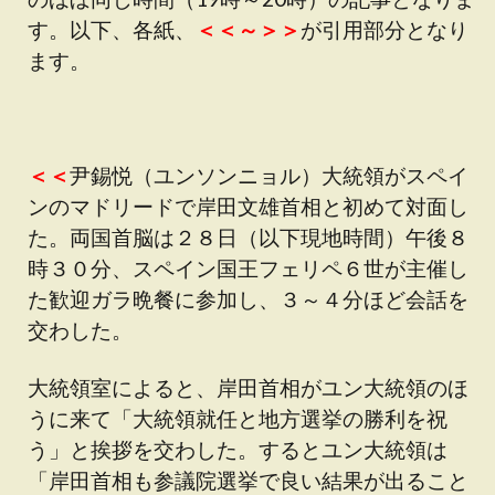
す。以下、各紙、
＜＜～＞＞
が引用部分となり
ます。
＜＜
尹錫悦（ユンソンニョル）大統領がスペイ
ンのマドリードで岸田文雄首相と初めて対面し
た。両国首脳は２８日（以下現地時間）午後８
時３０分、スペイン国王フェリペ６世が主催し
た歓迎ガラ晩餐に参加し、３～４分ほど会話を
交わした。
大統領室によると、岸田首相がユン大統領のほ
うに来て「大統領就任と地方選挙の勝利を祝
う」と挨拶を交わした。するとユン大統領は
「岸田首相も参議院選挙で良い結果が出ること