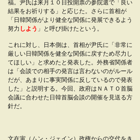
福。尹氏は来月１０日投開票の参院選で「良い
結果をお祈りする」と応じた。さらに首相が
「日韓関係がより健全な関係に発展できるよう
努力
しよう
」と呼び掛けたという。
これに対し、日本側は、首相が尹氏に「非常に
厳しい日韓関係を健全な関係に戻すため尽力し
てほしい」と求めたと発表した。外務省関係者
は「会談での相手の発言は言わないのがルール
だが、あまりに事実関係に反しているので発表
した」と説明する。今回、政府はＮＡＴＯ首脳
会議に合わせた日韓首脳会談の開催を見送る方
針だ。
文在寅（ムン・ジェイン）政権からの交代をき