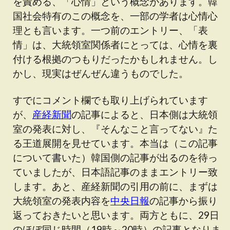
を責める、「心情」という概念があります。韓
国社会特有のこの概念を、一部の学者は心情心
理とも言います。一つ前のエントリー、「表
情」は、大統領室関係者にとっては、心情を裏
付ける根拠のつもりだったかもしれません。し
かし、現実はぜんぜん違うものでした。
すでにコメント欄でも取り上げられています
が、
産経新聞
の記事によると、日本側は大統領
室の発表に対し、『そんなこと言ってない』た
る王道展開を見せています。本当は（この記事
について書いた）韓国側の記事が出るのを待っ
ていましたが、日本語記事のままエントリー致
します。あと、産経新聞の引用の前に、まずは
大統領室の発表内容を
中央日報
の記事から振り
返っておきたいと思います。両方ともに、29日
のほぼ同じ時間（19時～20時）の記事となりま