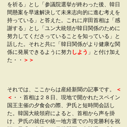
を祈る」とし「参議院選挙が終わった後、韓日
間懸案を早速解決して未来志向的に進む考えを
持っている」と答えた。これに岸田首相は「感
謝する」とし「ユン大統領が韓日関係のために
努力してくださっていることを知っている」と
話した。それと共に「韓日関係がより健康な関
係に発展できるように努力
しよう
」と付け加え
た・・
＞＞
それでは、ここからは産経新聞の記事です。
＜
＜
・・首相は２８日、現地で開かれたスペイン
国王主催の夕食会の際、尹氏と短時間会話し
た。韓国大統領府によると、首相から声を掛
け、尹氏の就任や統一地方選での与党勝利を祝