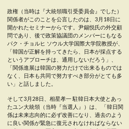
政権（当時は『大統領職引受委員会』でした）
関係者がこのことを公言したのは、3月18日に
開かれたセミナーからです。尹錫悦氏の外交顧
問であり、後で政策協議団のメンバーにもなる
パク・チョルヒ ソウル大学国際大学院教授が、
「韓国が正解を持ってきたら、日本が採点する
というアプローチは、通用しないだろう」、
「関係進展は韓国の努力だけで出来るものでは
なく、日本も共同で努力すべき部分がとても多
い」と話しました。
そして3月28日、相星孝一 駐韓日本大使とあっ
たユン大統領（当時『当選人』）は、 「韓日関
係は未来志向的に必ず改善になり、過去のよう
に良い関係が緊急に復元されなければならない