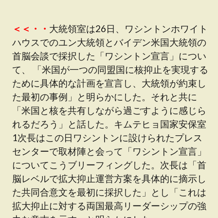
＜＜・・
大統領室は26日、ワシントンホワイト
ハウスでのユン大統領とバイデン米国大統領の
首脳会談で採択した「ワシントン宣言」につい
て、 「米国が一つの同盟国に核抑止を実現する
ために具体的な計画を宣言し、大統領が約束し
た最初の事例」と明らかにした。それと共に
「米国と核を共有しながら過ごすように感じら
れるだろう」と話した。キムテヒョ国家安保室
1次長はこの日ワシントンに設けられたプレス
センターで取材陣と会って「ワシントン宣言」
についてこうブリーフィングした。次長は「首
脳レベルで拡大抑止運営方案を具体的に摘示し
た共同合意文を最初に採択した」とし「これは
拡大抑止に対する両国最高リーダーシップの強