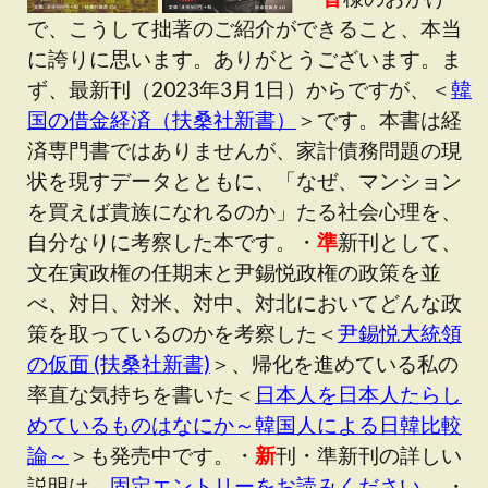
で、こうして拙著のご紹介ができること、本当
に誇りに思います。ありがとうございます。ま
ず、最新刊（2023年3月1日）からですが、＜
韓
国の借金経済（扶桑社新書）
＞です。本書は経
済専門書ではありませんが、家計債務問題の現
状を現すデータとともに、「なぜ、マンション
を買えば貴族になれるのか」たる社会心理を、
自分なりに考察した本です。・
準
新刊として、
文在寅政権の任期末と尹錫悦政権の政策を並
べ、対日、対米、対中、対北においてどんな政
策を取っているのかを考察した＜
尹錫悦大統領
の仮面 (扶桑社新書)
＞、帰化を進めている私の
率直な気持ちを書いた＜
日本人を日本人たらし
めているものはなにか～韓国人による日韓比較
論～
＞も発売中です。・
新
刊・準新刊の詳しい
説明は、
固定エントリーをお読みください
。 ・