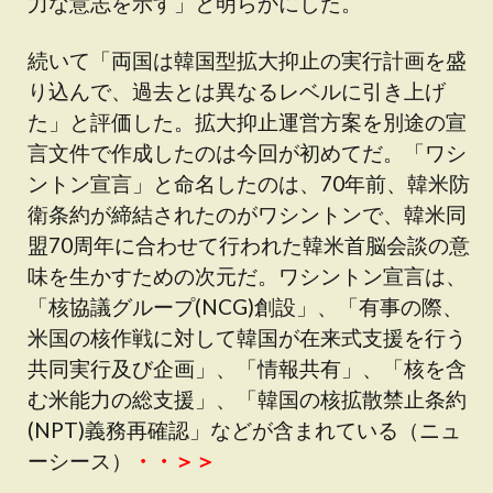
力な意志を示す」と明らかにした。
続いて「両国は韓国型拡大抑止の実行計画を盛
り込んで、過去とは異なるレベルに引き上げ
た」と評価した。拡大抑止運営方案を別途の宣
言文件で作成したのは今回が初めてだ。「ワシ
ントン宣言」と命名したのは、70年前、韓米防
衛条約が締結されたのがワシントンで、韓米同
盟70周年に合わせて行われた韓米首脳会談の意
味を生かすための次元だ。ワシントン宣言は、
「核協議グループ(NCG)創設」、「有事の際、
米国の核作戦に対して韓国が在来式支援を行う
共同実行及び企画」、「情報共有」、「核を含
む米能力の総支援」、「韓国の核拡散禁止条約
(NPT)義務再確認」などが含まれている（ニュ
ーシース）
・・＞＞