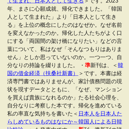
て生まれ、日本人として生きる
＞です。2023
年、まさに心願成就、帰化できました。「韓国
人として生まれた」より「日本人として生き
る」を上位の概念にしたのはなぜか。なぜ名前
を変えなかったのか。帰化した人たちがよく口
にする「両国間の架け橋になりたい」などの言
葉について、私はなぜ「そんなつもりはありま
せん」としか思っていないのか。一つ一つ、自
分なりの持論を綴りました。 ・
準
新刊は、＜
韓
国の借金経済（扶桑社新書）
＞です。本書は経
済専門書ではありませんが、家計債務問題の現
状を現すデータとともに、「なぜ、マンション
を買えば貴族になれるのか」たる社会心理を、
自分なりに考察した本です。帰化を進めている
私の率直な気持ちを書いた＜
日本人を日本人た
らしめているものはなにか～韓国人による日韓