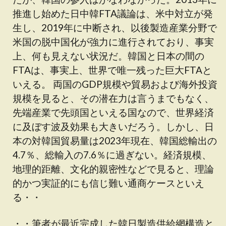
推進し始めた日中韓FTA議論は、米中対立が発
生し、2019年に中断され、以後製造産業分野で
米国の脱中国化が強力に進行されており、事実
上、何も見えない状況だ。韓国と日本の間の
FTAは、事実上、世界で唯一残った巨大FTAと
いえる。 両国のGDP規模や貿易および海外投資
規模を見ると、その潜在力は言うまでもなく、
先端産業で先頭国といえる国なので、世界経済
に及ぼす波及効果も大きいだろう。しかし、日
本の対韓国貿易量は2023年現在、韓国総輸出の
4.7％、総輸入の7.6％に過ぎない。経済規模、
地理的距離、文化的親密性などで見ると、理論
的かつ実証的にも信じ難い通商ケースといえ
る・・
・・筆者が最近完成した韓日製造供給網構造と