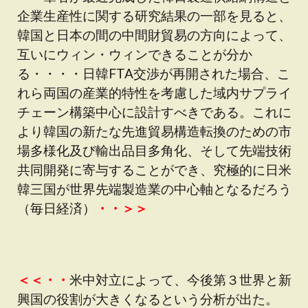
企業生産性に関する研究結果の一部を見ると、
韓国と日本の間の中間財貿易の方向によって、
互いにウィン・ウィンできることが分か
る・・・・日韓FTA交渉が再開された場合、こ
れら両国の産業的特性を考慮した域内サプライ
チェーン構築中心に設計すべきである。これに
より韓国の新たな先進貿易構造転換のための市
場多様化及び輸出品目多角化、そして先端技術
共同開発に寄与することができ、究極的に日米
韓三国が世界先端製造業の中心軸となるだろう
（毎日経済）
・・＞＞
＜＜・・
米中対立によって、今後第３世界と新
興国の役割が大きくなるという分析が出た。