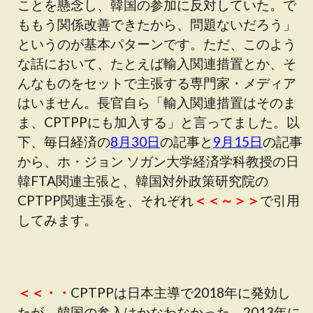
ことを懸念し、韓国の参加に反対していた。で
ももう関係改善できたから、問題ないだろう」
というのが基本パターンです。ただ、このよう
な話において、たとえば輸入関連措置とか、そ
んなものをセットで主張する専門家・メディア
はいません。長官自ら「輸入関連措置はそのま
ま、CPTPPにも加入する」と言ってました。以
下、毎日経済の
8月30日
の記事と
9月15日
の記事
から、ホ・ジョン ソガン大学経済学科教授の日
韓FTA関連主張と、韓国対外政策研究院の
CPTPP関連主張を、それぞれ
＜＜～＞＞
で引用
してみます。
＜＜・・
CPTPPは日本主導で2018年に発効し
たが、韓国の参入はかなわなかった。2013年に