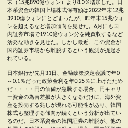
末（15兆890億ウォン）より8.0％増加した。日
本系資金の韓国上場株式保有額は2022年末12兆
3910億ウォンにとどまったが、昨年末15兆ウォ
ンを超えるなど増加傾向を見せた。6月にも国
内証券市場で1910億ウォン分を純買収するなど
活発な動きを見せた。しかし最近、この資金が
国内証券市場から離脱するという観測が提起さ
れている。
日本銀行が先月31日、金融政策決定会議で年0
～0.1％だった政策金利を年0.25％に上げたため
だ・・・・円の価値が急騰する場合、円キャリ
ー資金の為替差損が大きくなるだけに、海外資
産を投売する兆しが現れる可能性があり、韓国
株式も整理する傾向が続くという分析が出てい
るのだ。日本系資金の韓国証券の離脱が、他の