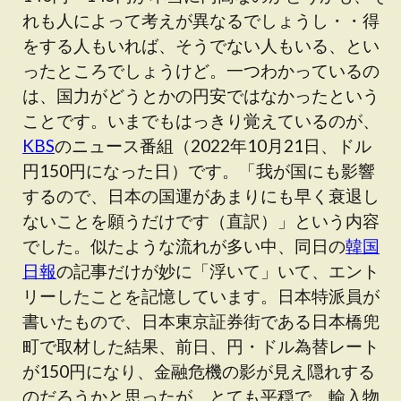
れも人によって考えが異なるでしょうし・・得
をする人もいれば、そうでない人もいる、とい
ったところでしょうけど。一つわかっているの
は、国力がどうとかの円安ではなかったという
ことです。いまでもはっきり覚えているのが、
KBS
のニュース番組（2022年10月21日、ドル
円150円になった日）です。「我が国にも影響
するので、日本の国運があまりにも早く衰退し
ないことを願うだけです（直訳）」という内容
でした。似たような流れが多い中、同日の
韓国
日報
の記事だけが妙に「浮いて」いて、エント
リーしたことを記憶しています。日本特派員が
書いたもので、日本東京証券街である日本橋兜
町で取材した結果、前日、円・ドル為替レート
が150円になり、金融危機の影が見え隠れする
のだろうかと思ったが、とても平穏で、輸入物