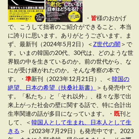
・
皆
様のおかげ
で、こうして拙著のご紹介ができること、本当
に誇りに思います。ありがとうございます。ま
ず、最新刊（2024年5月2日）＜
Z世代の闇
＞で
す。いまの韓国の20代、30代は、どのような世
界観の中を生きているのか。前の世代から、な
にが受け継がれたのか。そんな考察の本で
す。・
準
新刊（2023年12月21日）、＜
韓国の
絶望、日本の希望（扶桑社新書）
＞も発売中で
す。「私たち」と「それ以外」、様々な形で出
来上がった社会の壁に関する話で、特に合計出
生率関連の話が多目になっています。・
既
刊と
して、＜
韓国人として生まれ、日本人として生
きる
＞（2023年7月29日）も発売中です。2023