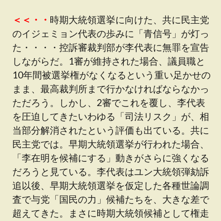
＜＜・・
時期大統領選挙に向けた、共に民主党
のイジェミョン代表の歩みに「青信号」が灯っ
た・・・・控訴審裁判部が李代表に無罪を宣告
しながらだ。1審が維持された場合、議員職と
10年間被選挙権がなくなるという重い足かせの
まま、最高裁判所まで行かなければならなかっ
ただろう。しかし、2審でこれを覆し、李代表
を圧迫してきたいわゆる「司法リスク」が、相
当部分解消されたという評価も出ている。共に
民主党では。早期大統領選挙が行われた場合、
「李在明を候補にする」動きがさらに強くなる
だろうと見ている。李代表はユン大統領弾劾訴
追以後、早期大統領選挙を仮定した各種世論調
査で与党「国民の力」候補たちを、大きな差で
超えてきた。まさに時期大統領候補として権走