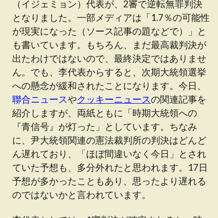
（イジェミョン）代表が、2審で逆転無罪判決
となりました。一部メディアは「1.7％の可能性
が現実になった（ソース記事の題などで）」と
も書いています。もちろん、まだ最高裁判決が
出たわけではないので、最終決定ではありませ
ん。でも、李代表からすると、次期大統領選挙
への懸念が緩和されたことになります。今日、
聯合ニュース
や
クッキーニュース
の関連記事を
紹介しますが、両紙ともに「時期大統領への
『青信号』が灯った」としています。ちなみ
に、尹大統領関連の憲法裁判所の判決はどんど
ん遅れており、「ほぼ間違いなく今日」とされ
ていた予想も、多分外れたと思われます。17日
予想が多かったこともあり、思ったより遅れる
のではないかと言われています。