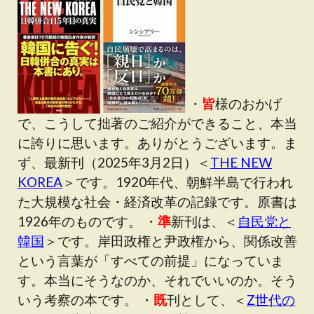
・
皆
様のおかげ
で、こうして拙著のご紹介ができること、本当
に誇りに思います。ありがとうございます。ま
ず、最新刊（2025年3月2日）＜
THE NEW
KOREA
＞です。1920年代、朝鮮半島で行われ
た大規模な社会・経済改革の記録です。原書は
1926年のものです。 ・
準
新刊は、＜
自民党と
韓国
＞です。岸田政権と尹政権から、関係改善
という言葉が「すべての前提」になっていま
す。本当にそうなのか、それでいいのか。そう
いう考察の本です。 ・
既
刊として、＜
Z世代の