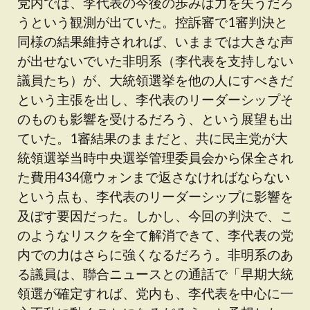
党内では、李代表の今後の歩みは力を失うだろ
うという観測が出ていた。控訴審で1審判決と
同様の結果維持されれば、いままでは大きな声
が出せないでいた非明系（李代表を支持しない
議員たち）が、大統領選挙を他の人にすべきだ
という主張を出し、李代表のリーダーシップそ
のものも影響を受けるだろう、という展望も出
ていた。1審結果のままだと、共に民主党が大
統領選挙当時中央選挙管理委員会から保全され
た費用434億ウォンまで返さなければならない
という点も、李代表のリーダーシップに影響を
及ぼす要因だった。しかし、今回の判決で、こ
のようなリスクを全て解消できて、李代表の党
内での力はさらに強くなるだろう。非明系のあ
る議員は、聯合ニュースとの通話で「早期大統
領選が確定すれば、党内も、李代表を中心に一