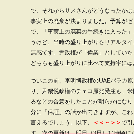
で、それからサメさんがどうなったかは
事実上の廃棄が決まりました。予算がゼ
で、「事実上の廃棄の手続きに入った」
うけど、当時の盛り上がりをリアルタイ
無感です。尹政権が「偉業」としていた
どちらも盛り上がりに比べて支持率には
ついこの前、李明博政権のUAEバラカ
り、尹錫悦政権のチェコ原発受注も、米
るなどの合意をしたことが明らかになり
分に「保証」の話が出てきますが、これ
言えるでしょう。以下、
＜＜～＞＞
で引
す。
次の更新は、明日（3日）11時頃
に