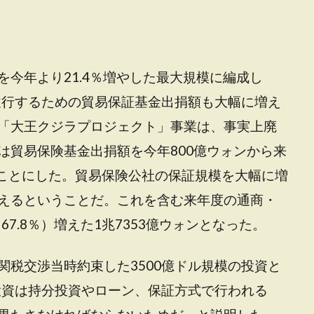
今年より21.4％増やした最大規模に編成し
を履行するための貿易保証基金出捐額も大幅に増え
「大王クジラプロジェクト」事業は、事実上廃
は貿易保険基金出捐額を今年800億ウォンから来
することにした。貿易保険公社の保証規模を大幅に増
えるということだ。これを含む来年度の通商・
67.8％）増えた1兆7353億ウォンとなった。
関税交渉当時約束した3500億ドル規模の投資と
投資は持分投資やローン、保証方式で行われる