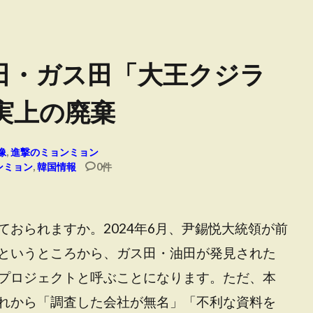
田・ガス田「大王クジラ
実上の廃棄
像
,
進撃のミョンミョン
ンミョン
,
韓国情報
0件
おられますか。2024年6月、尹錫悦大統領が前
というところから、ガス田・油田が発見された
プロジェクトと呼ぶことになります。ただ、本
れから「調査した会社が無名」「不利な資料を