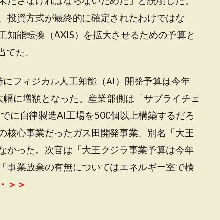
果たさなければならないためだ」と説明した。
、投資方式が最終的に確定されたわけではな
知能転換（AXIS）を拡大させるための予算と
り当てた。
特にフィジカル人工知能（AI）開発予算は今年
ンに大幅に増額となった。産業部側は「サプライチェ
までに自律製造AI工場を500個以上構築するだろ
の核心事業だったガス田開発事業、別名「大王
なかった。次官は「大王クジラ事業予算は今年
「事業放棄の有無についてはエネルギー室で検
・・＞＞