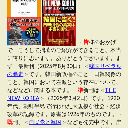
・
皆
様のおかげ
で、こうして拙著のご紹介ができること、本当
に誇りに思います。ありがとうございます。ま
ず、最新刊（2025年8月30日）＜
韓国リベラル
の暴走
＞です。韓国新政権のこと、日韓関係の
こと、韓国において左派という存在について、
などなどに関する本です。・
準
新刊は＜
THE
NEW KOREA
＞（2025年3月2日）です。1920
年代、朝鮮半島で行われた大規模な社会・経済
改革の記録です。原書は1926年のものです。・
既
刊、＜
自民党と韓国
＞なども発売中です。岸