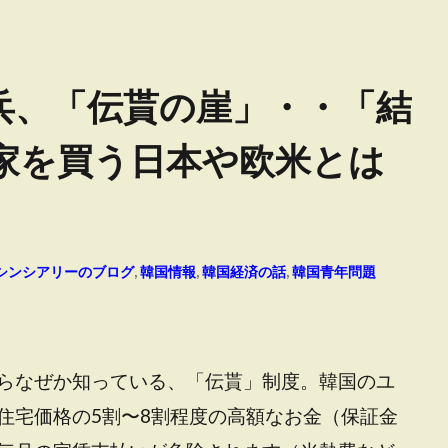
兵、「伝貰の崖」・・「結
家を買う日本や欧米とは
シンシアリーのブログ
,
韓国情報
,
韓国経済の話
,
韓国青年問題
らなぜか知っている、「伝貰」制度。韓国のユ
住宅価格の5割〜8割程度の高額なお金（保証金