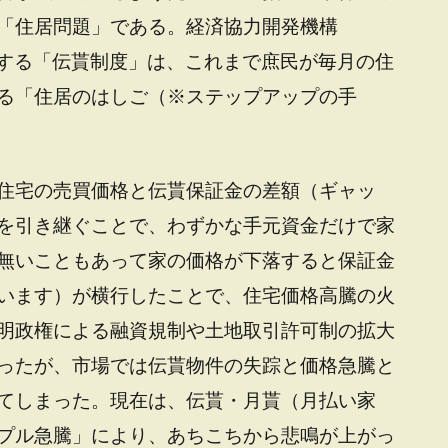
「住居問題」である。経済協力開発機構
在する「伝貰制度」は、これまで庶民が毎月の住
る「住居のはしご（※ステップアップの手
住宅の売買価格と伝貰保証金の差額（ギャッ
を引き継ぐことで、わずかな手元資金だけで家
無いこともあって家の価格が下落すると保証金
います）が横行したことで、住宅価格高騰の火
明政権による融資規制や土地取引許可制の拡大
ったが、市場では伝貰物件の失踪と価格急騰と
てしまった。現在は、伝貰・月貰（月払い家
プル急騰」により、あちこちから悲鳴が上がっ