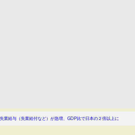
失業給与（失業給付など）が急増、GDP比で日本の２倍以上に