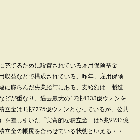
に充てるために設置されている雇用保険基金
用収益などで構成されている。昨年、雇用保険
幅に膨らんだ失業給与にある。支給額は、製造
どが重なり、過去最大の17兆4833億ウォンを
立金は1兆7275億ウォンとなっているが、公共
を差し引いた「実質的な積立金」は5兆9933億
積立金の帳尻を合わせている状態といえる・・