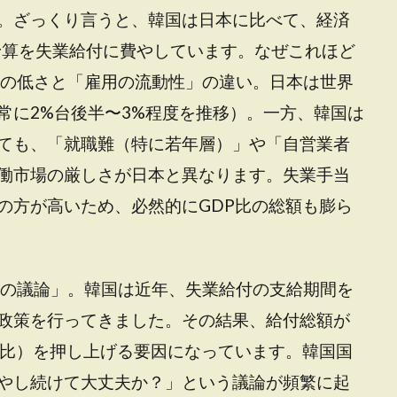
。ざっくり言うと、韓国は日本に比べて、経済
の予算を失業給付に費やしています。なぜこれほど
のの低さと「雇用の流動性」の違い。日本は世界
常に2%台後半〜3%程度を推移）。一方、韓国は
ても、「就職難（特に若年層）」や「自営業者
働市場の厳しさが日本と異なります。失業手当
の方が高いため、必然的にGDP比の総額も膨ら
象の議論」。韓国は近年、失業給付の支給期間を
政策を行ってきました。その結果、給付総額が
P比）を押し上げる要因になっています。韓国国
やし続けて大丈夫か？」という議論が頻繁に起