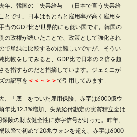
去年、韓国の「失業給与」（日本で言う失業給
ことです。日本はもともと雇用率が高く雇用を
手当のGDP比が世界的にも低い国です。韓国の
側の政権が続いたことで、政策として強化され
ので単純に比較するのは難しいですが、そうい
純比較をしてみると、GDP比で日本の２倍を超
さを指すものだと指摘しています。ジェミニが
ズの記事を
＜＜～＞＞
で引用してみます。
最大、「底」をついた雇用保険、赤字は6000億ウ
年比12.3%増加、失業給付勘定の実質積立金は
用保険の財政健全性に赤字信号が灯った。昨年、
以降で初めて20兆ウォンを超え、赤字は6000