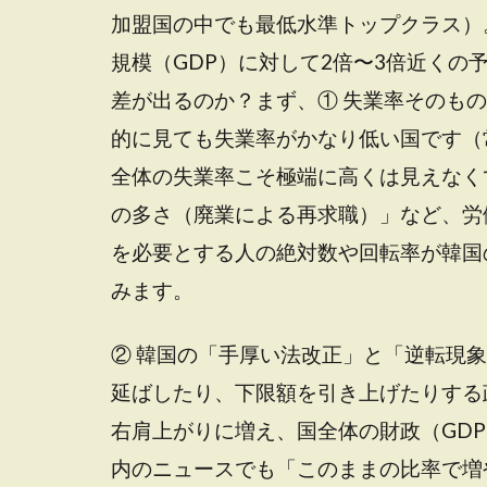
加盟国の中でも最低水準トップクラス）
規模（GDP）に対して2倍〜3倍近く
差が出るのか？まず、① 失業率そのも
的に見ても失業率がかなり低い国です（
全体の失業率こそ極端に高くは見えなく
の多さ（廃業による再求職）」など、労
を必要とする人の絶対数や回転率が韓国
みます。
② 韓国の「手厚い法改正」と「逆転現
延ばしたり、下限額を引き上げたりする
右肩上がりに増え、国全体の財政（GD
内のニュースでも「このままの比率で増